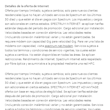
Detalles de la oferta de Internet
Oferta por tiempo limitado; sujeta a cambios; solo para nuevos clientes
residenciales (que no hayan utilizado servicios de Spectrum en los últimos
30 días) y que estén al día en pagos con Spectrum. Los impuestos y cargos
son adicionales en ciertos estados. SPECTRUM INTERNET: se aplican tarifas
estándar después del período de promoción. Cargo adicional por instalación.
Velocidades basadas en conexión alámbrica. Las velocidades reales
(incluyendo conexión inalámbrica) varían y no están garantizadas. Se
requiere módem con capacidad Gig para velocidad Gig. Para ver una lista de
módems con capacidad, visita
spectrum.net/modem
. Servicios sujetos a
todos los términos y condiciones de servicio vigentes, los cuales están
sujetos a cambios. No están disponibles en todas las áreas. Se aplican
restricciones. Rendimiento de Internet: Spectrum Internet está respaldado
por fibra óptica y se suministra a la propiedad mediante una red HFC.
Oferta por tiempo limitado; sujeta a cambios; solo para nuevos clientes
residenciales (que no hayan utilizado servicios de Spectrum en los últimos
30 días) y que estén al día en pagos con Spectrum. Los impuestos y cargos
son adicionales en ciertos estados. SPECTRUM INTERNET ADVANTAGE:
oferta con base en requisitos de elegibilidad. Se aplican tarifas estándar
después del período de promoción. Cargo adicional por instalación.
Velocidades basadas en conexión alámbrica. Las velocidades reales
(incluyendo conexión inalámbrica) varían y no están garantizadas. Servicios
sujetos a todos los términos y condiciones de servicio vigentes, los cuales