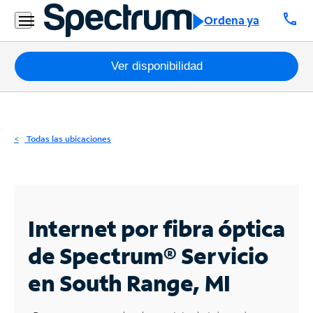
Residencial
call
Ordena ya
Business
Paquetes
Ver disponibilidad
Internet
TV
Todas las ubicaciones
Móvil
Teléfono
Residencial
Internet por fibra óptica
Business
de Spectrum®
Servicio
en South Range, MI
Contáctanos
Inglés