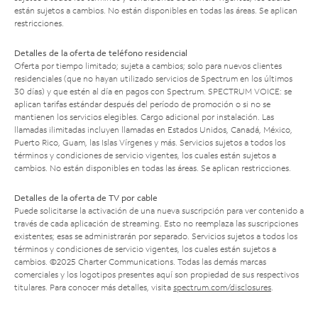
están sujetos a cambios. No están disponibles en todas las áreas. Se aplican
restricciones.
Detalles de la oferta de teléfono residencial
Oferta por tiempo limitado; sujeta a cambios; solo para nuevos clientes
residenciales (que no hayan utilizado servicios de Spectrum en los últimos
30 días) y que estén al día en pagos con Spectrum. SPECTRUM VOICE: se
aplican tarifas estándar después del período de promoción o si no se
mantienen los servicios elegibles. Cargo adicional por instalación. Las
llamadas ilimitadas incluyen llamadas en Estados Unidos, Canadá, México,
Puerto Rico, Guam, las Islas Vírgenes y más. Servicios sujetos a todos los
términos y condiciones de servicio vigentes, los cuales están sujetos a
cambios. No están disponibles en todas las áreas. Se aplican restricciones.
Detalles de la oferta de TV por cable
Puede solicitarse la activación de una nueva suscripción para ver contenido a
través de cada aplicación de streaming. Esto no reemplaza las suscripciones
existentes; esas se administrarán por separado. Servicios sujetos a todos los
términos y condiciones de servicio vigentes, los cuales están sujetos a
cambios. ©2025 Charter Communications. Todas las demás marcas
comerciales y los logotipos presentes aquí son propiedad de sus respectivos
titulares. Para conocer más detalles, visita
spectrum.com/disclosures
.