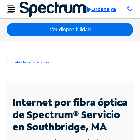
Residencial
call
Ordena ya
Business
Paquetes
Ver disponibilidad
Internet
TV
Todas las ubicaciones
Móvil
Teléfono
Residencial
Internet por fibra óptica
Business
de Spectrum®
Servicio
en Southbridge, MA
Contáctanos
Inglés