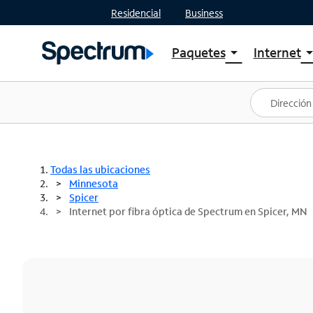
Residencial
Business
Paquetes
Internet
arrow_drop_down
arrow_drop
Ver paquetes
Spectr
Spectrum One
Planes
Mejores ofertas
Spectr
Ofertas en tu área
Intern
Todas las ubicaciones
Minnesota
Spicer
Internet por fibra óptica de Spectrum en Spicer, MN