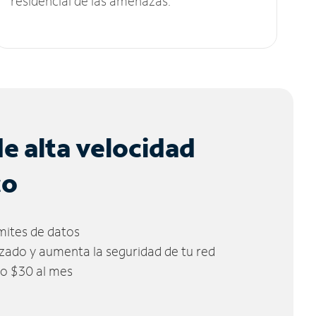
residencial de las amenazas.
de alta velocidad
co
ímites de datos
zado y aumenta la seguridad de tu red
lo $30 al mes