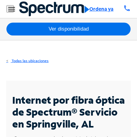
Residencial
call
Ordena ya
Business
Paquetes
Ver disponibilidad
Internet
TV
Todas las ubicaciones
Móvil
Teléfono
Residencial
Internet por fibra óptica
Business
de Spectrum®
Servicio
en Springville, AL
Contáctanos
Inglés