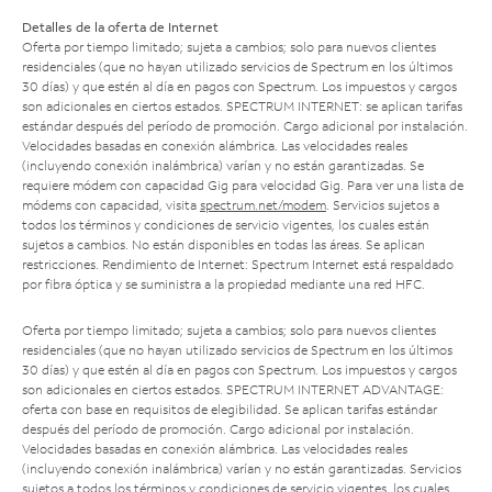
Detalles de la oferta de Internet
Oferta por tiempo limitado; sujeta a cambios; solo para nuevos clientes
residenciales (que no hayan utilizado servicios de Spectrum en los últimos
30 días) y que estén al día en pagos con Spectrum. Los impuestos y cargos
son adicionales en ciertos estados. SPECTRUM INTERNET: se aplican tarifas
estándar después del período de promoción. Cargo adicional por instalación.
Velocidades basadas en conexión alámbrica. Las velocidades reales
(incluyendo conexión inalámbrica) varían y no están garantizadas. Se
requiere módem con capacidad Gig para velocidad Gig. Para ver una lista de
módems con capacidad, visita
spectrum.net/modem
. Servicios sujetos a
todos los términos y condiciones de servicio vigentes, los cuales están
sujetos a cambios. No están disponibles en todas las áreas. Se aplican
restricciones. Rendimiento de Internet: Spectrum Internet está respaldado
por fibra óptica y se suministra a la propiedad mediante una red HFC.
Oferta por tiempo limitado; sujeta a cambios; solo para nuevos clientes
residenciales (que no hayan utilizado servicios de Spectrum en los últimos
30 días) y que estén al día en pagos con Spectrum. Los impuestos y cargos
son adicionales en ciertos estados. SPECTRUM INTERNET ADVANTAGE:
oferta con base en requisitos de elegibilidad. Se aplican tarifas estándar
después del período de promoción. Cargo adicional por instalación.
Velocidades basadas en conexión alámbrica. Las velocidades reales
(incluyendo conexión inalámbrica) varían y no están garantizadas. Servicios
sujetos a todos los términos y condiciones de servicio vigentes, los cuales