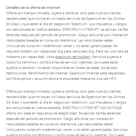
Detalles de la oferta de Internet
Oferta por tiempo limitado; sujeta a cambios; solo para nuevos clientes
residenciales (que no hayan utilizado servicios de Spectrum en los últimos
30 días) y que estén al día en pagos con Spectrum. Los impuestos y cargos
son adicionales en ciertos estados. SPECTRUM INTERNET: se aplican tarifas
estándar después del período de promoción. Cargo adicional por instalación.
Velocidades basadas en conexión alámbrica. Las velocidades reales
(incluyendo conexión inalámbrica) varían y no están garantizadas. Se
requiere módem con capacidad Gig para velocidad Gig. Para ver una lista de
módems con capacidad, visita
spectrum.net/modem
. Servicios sujetos a
todos los términos y condiciones de servicio vigentes, los cuales están
sujetos a cambios. No están disponibles en todas las áreas. Se aplican
restricciones. Rendimiento de Internet: Spectrum Internet está respaldado
por fibra óptica y se suministra a la propiedad mediante una red HFC.
Oferta por tiempo limitado; sujeta a cambios; solo para nuevos clientes
residenciales (que no hayan utilizado servicios de Spectrum en los últimos
30 días) y que estén al día en pagos con Spectrum. Los impuestos y cargos
son adicionales en ciertos estados. SPECTRUM INTERNET ADVANTAGE:
oferta con base en requisitos de elegibilidad. Se aplican tarifas estándar
después del período de promoción. Cargo adicional por instalación.
Velocidades basadas en conexión alámbrica. Las velocidades reales
(incluyendo conexión inalámbrica) varían y no están garantizadas. Servicios
sujetos a todos los términos y condiciones de servicio vigentes, los cuales