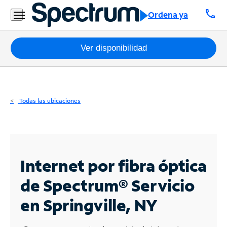
Residencial
call
Ordena ya
Business
Paquetes
Ver disponibilidad
Internet
TV
Todas las ubicaciones
Móvil
Teléfono
Residencial
Internet por fibra óptica
Business
de Spectrum®
Servicio
en Springville, NY
Contáctanos
Inglés