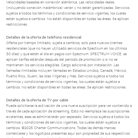
Velocidades basadas en conexión alámbrica. Las velocidades reales
(incluyendo conexión inalámbrica) varían y no están garantizadas. Servicios
sujetos a todos los términos y condiciones de servicio vigentes, los cuales
están sujetos a cambios. No están disponibles en todas las áreas. Se aplican
restricciones.
Detalles de la oferta de teléfono residencial
Oferta por tiempo limitado; sujeta a cambios; solo para nuevos clientes
residenciales (que no hayan utilizado servicios de Spectrum en los últimos
30 días) y que estén al día en pagos con Spectrum. SPECTRUM VOICE: se
aplican tarifas estándar después del período de promoción o si no se
mantienen los servicios elegibles. Cargo adicional por instalación. Las
llamadas ilimitadas incluyen llamadas en Estados Unidos, Canadá, México,
Puerto Rico, Guam, las Islas Vírgenes y más. Servicios sujetos a todos los
términos y condiciones de servicio vigentes, los cuales están sujetos a
cambios. No están disponibles en todas las áreas. Se aplican restricciones.
Detalles de la oferta de TV por cable
Puede solicitarse la activación de una nueva suscripción para ver contenido a
través de cada aplicación de streaming. Esto no reemplaza las suscripciones
existentes; esas se administrarán por separado. Servicios sujetos a todos los
términos y condiciones de servicio vigentes, los cuales están sujetos a
cambios. ©2025 Charter Communications. Todas las demás marcas
comerciales y los logotipos presentes aquí son propiedad de sus respectivos