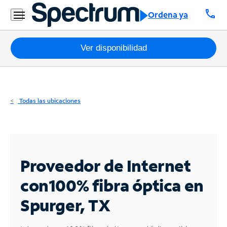
Residencial
call
Ordena ya
Business
Paquetes
Ver disponibilidad
Internet
TV
Todas las ubicaciones
Móvil
Teléfono
Residencial
Proveedor de Internet
Business
con
100% fibra óptica en
Spurger, TX
Contáctanos
Inglés