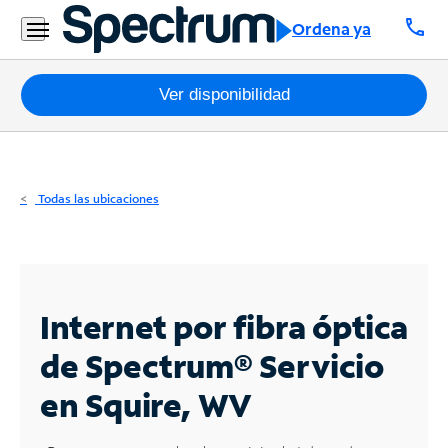
Residencial
call
Ordena ya
Business
Paquetes
Ver disponibilidad
Internet
TV
Todas las ubicaciones
Móvil
Teléfono
Residencial
Internet por fibra óptica
Business
de Spectrum®
Servicio
en Squire, WV
Contáctanos
Inglés