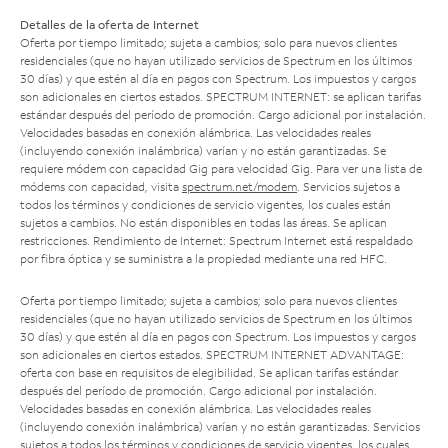
Detalles de la oferta de Internet
Oferta por tiempo limitado; sujeta a cambios; solo para nuevos clientes
residenciales (que no hayan utilizado servicios de Spectrum en los últimos
30 días) y que estén al día en pagos con Spectrum. Los impuestos y cargos
son adicionales en ciertos estados. SPECTRUM INTERNET: se aplican tarifas
estándar después del período de promoción. Cargo adicional por instalación.
Velocidades basadas en conexión alámbrica. Las velocidades reales
(incluyendo conexión inalámbrica) varían y no están garantizadas. Se
requiere módem con capacidad Gig para velocidad Gig. Para ver una lista de
módems con capacidad, visita
spectrum.net/modem
. Servicios sujetos a
todos los términos y condiciones de servicio vigentes, los cuales están
sujetos a cambios. No están disponibles en todas las áreas. Se aplican
restricciones. Rendimiento de Internet: Spectrum Internet está respaldado
por fibra óptica y se suministra a la propiedad mediante una red HFC.
Oferta por tiempo limitado; sujeta a cambios; solo para nuevos clientes
residenciales (que no hayan utilizado servicios de Spectrum en los últimos
30 días) y que estén al día en pagos con Spectrum. Los impuestos y cargos
son adicionales en ciertos estados. SPECTRUM INTERNET ADVANTAGE:
oferta con base en requisitos de elegibilidad. Se aplican tarifas estándar
después del período de promoción. Cargo adicional por instalación.
Velocidades basadas en conexión alámbrica. Las velocidades reales
(incluyendo conexión inalámbrica) varían y no están garantizadas. Servicios
sujetos a todos los términos y condiciones de servicio vigentes, los cuales