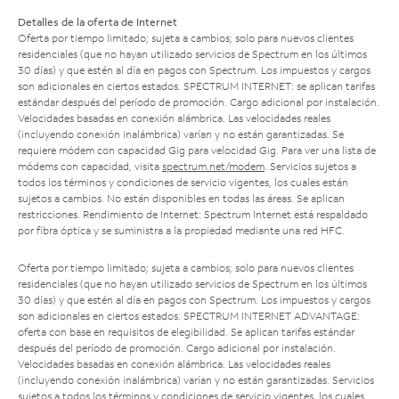
Detalles de la oferta de Internet
Oferta por tiempo limitado; sujeta a cambios; solo para nuevos clientes
residenciales (que no hayan utilizado servicios de Spectrum en los últimos
30 días) y que estén al día en pagos con Spectrum. Los impuestos y cargos
son adicionales en ciertos estados. SPECTRUM INTERNET: se aplican tarifas
estándar después del período de promoción. Cargo adicional por instalación.
Velocidades basadas en conexión alámbrica. Las velocidades reales
(incluyendo conexión inalámbrica) varían y no están garantizadas. Se
requiere módem con capacidad Gig para velocidad Gig. Para ver una lista de
módems con capacidad, visita
spectrum.net/modem
. Servicios sujetos a
todos los términos y condiciones de servicio vigentes, los cuales están
sujetos a cambios. No están disponibles en todas las áreas. Se aplican
restricciones. Rendimiento de Internet: Spectrum Internet está respaldado
por fibra óptica y se suministra a la propiedad mediante una red HFC.
Oferta por tiempo limitado; sujeta a cambios; solo para nuevos clientes
residenciales (que no hayan utilizado servicios de Spectrum en los últimos
30 días) y que estén al día en pagos con Spectrum. Los impuestos y cargos
son adicionales en ciertos estados. SPECTRUM INTERNET ADVANTAGE:
oferta con base en requisitos de elegibilidad. Se aplican tarifas estándar
después del período de promoción. Cargo adicional por instalación.
Velocidades basadas en conexión alámbrica. Las velocidades reales
(incluyendo conexión inalámbrica) varían y no están garantizadas. Servicios
sujetos a todos los términos y condiciones de servicio vigentes, los cuales