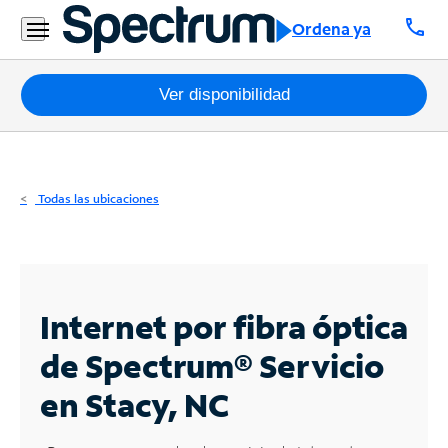
Residencial
call
Ordena ya
Business
Paquetes
Ver disponibilidad
Internet
TV
Todas las ubicaciones
Móvil
Teléfono
Residencial
Internet por fibra óptica
Business
de Spectrum®
Servicio
en Stacy, NC
Contáctanos
Inglés