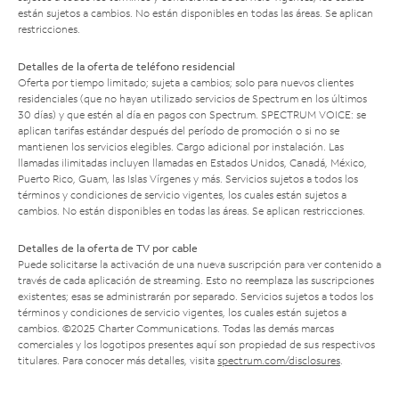
están sujetos a cambios. No están disponibles en todas las áreas. Se aplican
restricciones.
Detalles de la oferta de teléfono residencial
Oferta por tiempo limitado; sujeta a cambios; solo para nuevos clientes
residenciales (que no hayan utilizado servicios de Spectrum en los últimos
30 días) y que estén al día en pagos con Spectrum. SPECTRUM VOICE: se
aplican tarifas estándar después del período de promoción o si no se
mantienen los servicios elegibles. Cargo adicional por instalación. Las
llamadas ilimitadas incluyen llamadas en Estados Unidos, Canadá, México,
Puerto Rico, Guam, las Islas Vírgenes y más. Servicios sujetos a todos los
términos y condiciones de servicio vigentes, los cuales están sujetos a
cambios. No están disponibles en todas las áreas. Se aplican restricciones.
Detalles de la oferta de TV por cable
Puede solicitarse la activación de una nueva suscripción para ver contenido a
través de cada aplicación de streaming. Esto no reemplaza las suscripciones
existentes; esas se administrarán por separado. Servicios sujetos a todos los
términos y condiciones de servicio vigentes, los cuales están sujetos a
cambios. ©2025 Charter Communications. Todas las demás marcas
comerciales y los logotipos presentes aquí son propiedad de sus respectivos
titulares. Para conocer más detalles, visita
spectrum.com/disclosures
.