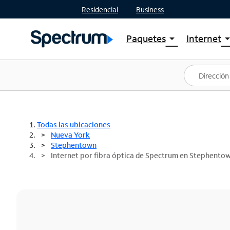
Residencial
Business
Paquetes
Internet
arrow_drop_down
arrow_drop
Ver paquetes
Spectr
Spectrum One
Planes
Mejores ofertas
Spectr
Ofertas en tu área
Intern
Todas las ubicaciones
Nueva York
Stephentown
Internet por fibra óptica de Spectrum en Stephento