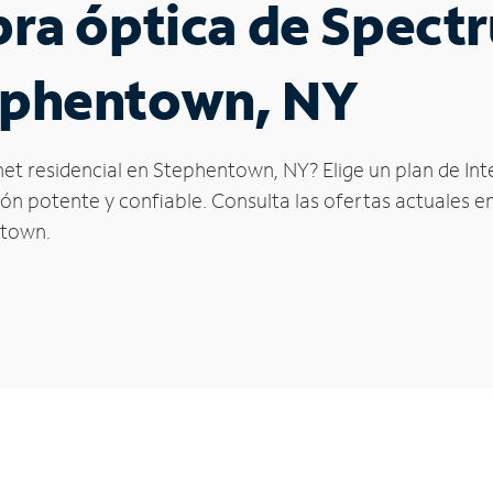
ibra óptica de Spec
tephentown, NY
net residencial en Stephentown, NY? Elige un plan de In
n potente y confiable. Consulta las ofertas actuales en
ntown.