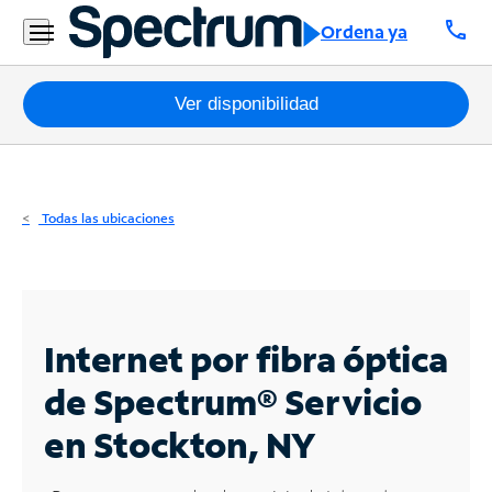
Residencial
call
Ordena ya
Business
Paquetes
Ver disponibilidad
Internet
TV
Todas las ubicaciones
Móvil
Teléfono
Residencial
Internet por fibra óptica
Business
de Spectrum®
Servicio
en Stockton, NY
Contáctanos
Inglés