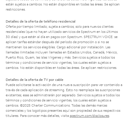
están sujetos a cambios. No están disponibles en todas las áreas. Se aplican
restricciones.
Detalles de la oferta de teléfono residencial
Oferta por tiempo limitado; sujeta a cambios; solo para nuevos clientes
residenciales (que no hayan utilizado servicios de Spectrum en los últimos
30 días) y que estén al día en pagos con Spectrum. SPECTRUM VOICE: se
aplican tarifas estándar después del período de promoción o si no se
mantienen los servicios elegibles. Cargo adicional por instalación. Las
llamadas ilimitadas incluyen llamadas en Estados Unidos, Canadá, México,
Puerto Rico, Guam, las Islas Vírgenes y más. Servicios sujetos a todos los
términos y condiciones de servicio vigentes, los cuales están sujetos a
cambios. No están disponibles en todas las áreas. Se aplican restricciones.
Detalles de la oferta de TV por cable
Puede solicitarse la activación de una nueva suscripción para ver contenido a
través de cada aplicación de streaming. Esto no reemplaza las suscripciones
existentes; esas se administrarán por separado. Servicios sujetos a todos los
términos y condiciones de servicio vigentes, los cuales están sujetos a
cambios. ©2025 Charter Communications. Todas las demás marcas
comerciales y los logotipos presentes aquí son propiedad de sus respectivos
titulares. Para conocer más detalles, visita
spectrum.com/disclosures
.