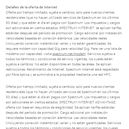
Detalles de la oferta de Internet
Oferta por tiempo limitado; sujeta a cambios; solo para nuevos clientes
residenciales (que no hayan utilizado servicios de Spectrum en los últimos
30 días) y que estén al día en pagos con Spectrum. Los impuestos y cargos
son adicionales en ciertos estados. SPECTRUM INTERNET: se aplican tarifas
estándar después del período de promoción. Cargo adicional por instalación.
Velocidades basadas en conexión alámbrica. Las velocidades reales
(incluyendo conexión inalámbrica) varían y no están garantizadas. Se
requiere módem con capacidad Gig para velocidad Gig. Para ver una lista de
módems con capacidad, visita
spectrum.net/modem
. Servicios sujetos a
todos los términos y condiciones de servicio vigentes, los cuales están
sujetos a cambios. No están disponibles en todas las áreas. Se aplican
restricciones. Rendimiento de Internet: Spectrum Internet está respaldado
por fibra óptica y se suministra a la propiedad mediante una red HFC.
Oferta por tiempo limitado; sujeta a cambios; solo para nuevos clientes
residenciales (que no hayan utilizado servicios de Spectrum en los últimos
30 días) y que estén al día en pagos con Spectrum. Los impuestos y cargos
son adicionales en ciertos estados. SPECTRUM INTERNET ADVANTAGE:
oferta con base en requisitos de elegibilidad. Se aplican tarifas estándar
después del período de promoción. Cargo adicional por instalación.
Velocidades basadas en conexión alámbrica. Las velocidades reales
(incluyendo conexión inalámbrica) varían y no están garantizadas. Servicios
sujetos a todos los términos y condiciones de servicio vigentes, los cuales