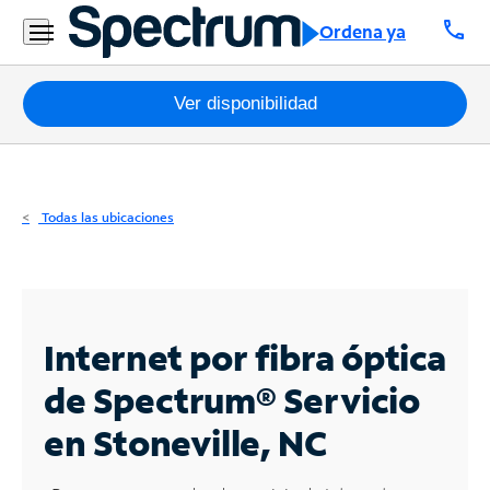
Residencial
call
Ordena ya
Business
Paquetes
Ver disponibilidad
Internet
TV
Todas las ubicaciones
Móvil
Teléfono
Residencial
Internet por fibra óptica
Business
de Spectrum®
Servicio
en Stoneville, NC
Contáctanos
Inglés