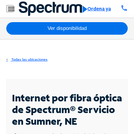
Residencial
call
Ordena ya
Business
Paquetes
Ver disponibilidad
Internet
TV
Todas las ubicaciones
Móvil
Teléfono
Residencial
Internet por fibra óptica
Business
de Spectrum®
Servicio
en Sumner, NE
Contáctanos
Inglés