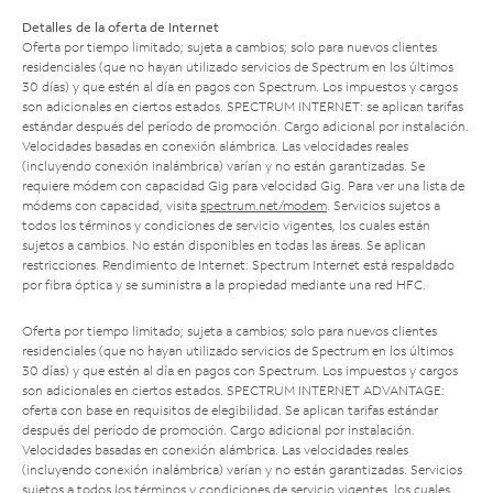
Detalles de la oferta de Internet
Oferta por tiempo limitado; sujeta a cambios; solo para nuevos clientes
residenciales (que no hayan utilizado servicios de Spectrum en los últimos
30 días) y que estén al día en pagos con Spectrum. Los impuestos y cargos
son adicionales en ciertos estados. SPECTRUM INTERNET: se aplican tarifas
estándar después del período de promoción. Cargo adicional por instalación.
Velocidades basadas en conexión alámbrica. Las velocidades reales
(incluyendo conexión inalámbrica) varían y no están garantizadas. Se
requiere módem con capacidad Gig para velocidad Gig. Para ver una lista de
módems con capacidad, visita
spectrum.net/modem
. Servicios sujetos a
todos los términos y condiciones de servicio vigentes, los cuales están
sujetos a cambios. No están disponibles en todas las áreas. Se aplican
restricciones. Rendimiento de Internet: Spectrum Internet está respaldado
por fibra óptica y se suministra a la propiedad mediante una red HFC.
Oferta por tiempo limitado; sujeta a cambios; solo para nuevos clientes
residenciales (que no hayan utilizado servicios de Spectrum en los últimos
30 días) y que estén al día en pagos con Spectrum. Los impuestos y cargos
son adicionales en ciertos estados. SPECTRUM INTERNET ADVANTAGE:
oferta con base en requisitos de elegibilidad. Se aplican tarifas estándar
después del período de promoción. Cargo adicional por instalación.
Velocidades basadas en conexión alámbrica. Las velocidades reales
(incluyendo conexión inalámbrica) varían y no están garantizadas. Servicios
sujetos a todos los términos y condiciones de servicio vigentes, los cuales