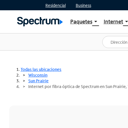
Residencial
Business
Paquetes
Internet
arrow_drop_down
arrow_drop
Ver paquetes
Spectr
Spectrum One
Planes
Mejores ofertas
Spectr
Ofertas en tu área
Intern
Todas las ubicaciones
Wisconsin
Sun Prairie
Internet por fibra óptica de Spectrum en Sun Prairie,