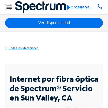
Residencial
call
Ordena ya
Business
Paquetes
Ver disponibilidad
Internet
TV
Todas las ubicaciones
Móvil
Teléfono
Residencial
Internet por fibra óptica
Business
de Spectrum®
Servicio
en Sun Valley, CA
Contáctanos
Inglés