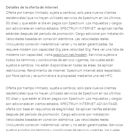
Detalles de la oferta de Internet
Oferta por tiempo limitado; sujeta a cambios; solo para nuevos clientes
residenciales (que no hayan utilizado servicios de Spectrum en los últimos
30 días) y que estén al día en pagos con Spectrum. Los impuestos y cargos
son adicionales en ciertos estados. SPECTRUM INTERNET: se aplican tarifas
estándar después del período de promoción. Cargo adicional por instalación.
Velocidades basadas en conexión alámbrica. Las velocidades reales
(incluyendo conexión inalámbrica) varían y no están garantizadas. Se
requiere módem con capacidad Gig para velocidad Gig. Para ver una lista de
módems con capacidad, visita
spectrum.net/modem
. Servicios sujetos a
todos los términos y condiciones de servicio vigentes, los cuales están
sujetos a cambios. No están disponibles en todas las áreas. Se aplican
restricciones. Rendimiento de Internet: Spectrum Internet está respaldado
por fibra óptica y se suministra a la propiedad mediante una red HFC.
Oferta por tiempo limitado; sujeta a cambios; solo para nuevos clientes
residenciales (que no hayan utilizado servicios de Spectrum en los últimos
30 días) y que estén al día en pagos con Spectrum. Los impuestos y cargos
son adicionales en ciertos estados. SPECTRUM INTERNET ADVANTAGE:
oferta con base en requisitos de elegibilidad. Se aplican tarifas estándar
después del período de promoción. Cargo adicional por instalación.
Velocidades basadas en conexión alámbrica. Las velocidades reales
(incluyendo conexión inalámbrica) varían y no están garantizadas. Servicios
sujetos a todos los términos y condiciones de servicio vigentes, los cuales