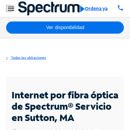
Residencial
call
Ordena ya
Business
Paquetes
Ver disponibilidad
Internet
TV
Todas las ubicaciones
Móvil
Teléfono
Residencial
Internet por fibra óptica
Business
de Spectrum®
Servicio
en Sutton, MA
Contáctanos
Inglés