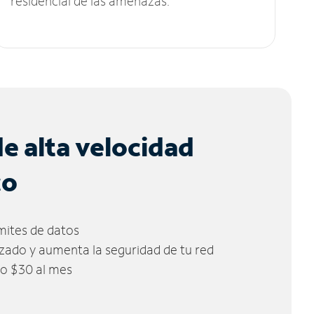
residencial de las amenazas.
de alta velocidad
co
ímites de datos
zado y aumenta la seguridad de tu red
lo $30 al mes