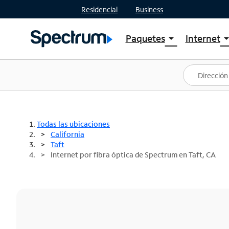
Residencial
Business
Paquetes
Internet
arrow_drop_down
arrow_drop
Ver paquetes
Spectr
Spectrum One
Planes
Mejores ofertas
Spectr
Ofertas en tu área
Intern
Todas las ubicaciones
California
Taft
Internet por fibra óptica de Spectrum en Taft, CA