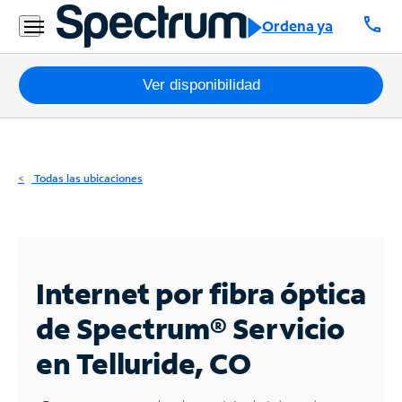
Residencial
call
Ordena ya
Business
Paquetes
Ver disponibilidad
Internet
TV
Todas las ubicaciones
Móvil
Teléfono
Residencial
Internet por fibra óptica
Business
de Spectrum®
Servicio
en Telluride, CO
Contáctanos
Inglés