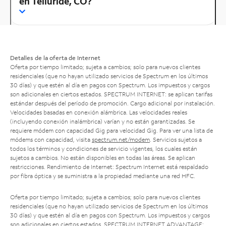
en Telluride, CO?
Detalles de la oferta de Internet
Oferta por tiempo limitado; sujeta a cambios; solo para nuevos clientes
residenciales (que no hayan utilizado servicios de Spectrum en los últimos
30 días) y que estén al día en pagos con Spectrum. Los impuestos y cargos
son adicionales en ciertos estados. SPECTRUM INTERNET: se aplican tarifas
estándar después del período de promoción. Cargo adicional por instalación.
Velocidades basadas en conexión alámbrica. Las velocidades reales
(incluyendo conexión inalámbrica) varían y no están garantizadas. Se
requiere módem con capacidad Gig para velocidad Gig. Para ver una lista de
módems con capacidad, visita
spectrum.net/modem
. Servicios sujetos a
todos los términos y condiciones de servicio vigentes, los cuales están
sujetos a cambios. No están disponibles en todas las áreas. Se aplican
restricciones. Rendimiento de Internet: Spectrum Internet está respaldado
por fibra óptica y se suministra a la propiedad mediante una red HFC.
Oferta por tiempo limitado; sujeta a cambios; solo para nuevos clientes
residenciales (que no hayan utilizado servicios de Spectrum en los últimos
30 días) y que estén al día en pagos con Spectrum. Los impuestos y cargos
son adicionales en ciertos estados. SPECTRUM INTERNET ADVANTAGE: