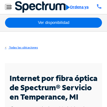
Residencial
call
Ordena ya
Business
Paquetes
Ver disponibilidad
Internet
TV
Todas las ubicaciones
Móvil
Teléfono
Residencial
Internet por fibra óptica
Business
de Spectrum®
Servicio
en Temperance, MI
Contáctanos
Inglés