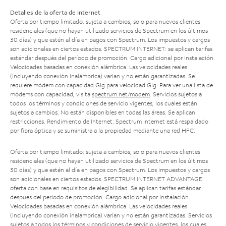
Detalles de la oferta de Internet
Oferta por tiempo limitado; sujeta a cambios; solo para nuevos clientes
residenciales (que no hayan utilizado servicios de Spectrum en los últimos
30 días) y que estén al día en pagos con Spectrum. Los impuestos y cargos
son adicionales en ciertos estados. SPECTRUM INTERNET: se aplican tarifas
estándar después del período de promoción. Cargo adicional por instalación.
Velocidades basadas en conexión alámbrica. Las velocidades reales
(incluyendo conexión inalámbrica) varían y no están garantizadas. Se
requiere módem con capacidad Gig para velocidad Gig. Para ver una lista de
módems con capacidad, visita
spectrum.net/modem
. Servicios sujetos a
todos los términos y condiciones de servicio vigentes, los cuales están
sujetos a cambios. No están disponibles en todas las áreas. Se aplican
restricciones. Rendimiento de Internet: Spectrum Internet está respaldado
por fibra óptica y se suministra a la propiedad mediante una red HFC.
Oferta por tiempo limitado; sujeta a cambios; solo para nuevos clientes
residenciales (que no hayan utilizado servicios de Spectrum en los últimos
30 días) y que estén al día en pagos con Spectrum. Los impuestos y cargos
son adicionales en ciertos estados. SPECTRUM INTERNET ADVANTAGE:
oferta con base en requisitos de elegibilidad. Se aplican tarifas estándar
después del período de promoción. Cargo adicional por instalación.
Velocidades basadas en conexión alámbrica. Las velocidades reales
(incluyendo conexión inalámbrica) varían y no están garantizadas. Servicios
sujetos a todos los términos y condiciones de servicio vigentes, los cuales