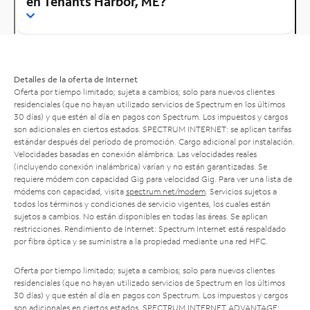
en Tenants Harbor, ME?
Detalles de la oferta de Internet
Oferta por tiempo limitado; sujeta a cambios; solo para nuevos clientes
residenciales (que no hayan utilizado servicios de Spectrum en los últimos
30 días) y que estén al día en pagos con Spectrum. Los impuestos y cargos
son adicionales en ciertos estados. SPECTRUM INTERNET: se aplican tarifas
estándar después del período de promoción. Cargo adicional por instalación.
Velocidades basadas en conexión alámbrica. Las velocidades reales
(incluyendo conexión inalámbrica) varían y no están garantizadas. Se
requiere módem con capacidad Gig para velocidad Gig. Para ver una lista de
módems con capacidad, visita
spectrum.net/modem
. Servicios sujetos a
todos los términos y condiciones de servicio vigentes, los cuales están
sujetos a cambios. No están disponibles en todas las áreas. Se aplican
restricciones. Rendimiento de Internet: Spectrum Internet está respaldado
por fibra óptica y se suministra a la propiedad mediante una red HFC.
Oferta por tiempo limitado; sujeta a cambios; solo para nuevos clientes
residenciales (que no hayan utilizado servicios de Spectrum en los últimos
30 días) y que estén al día en pagos con Spectrum. Los impuestos y cargos
son adicionales en ciertos estados. SPECTRUM INTERNET ADVANTAGE: