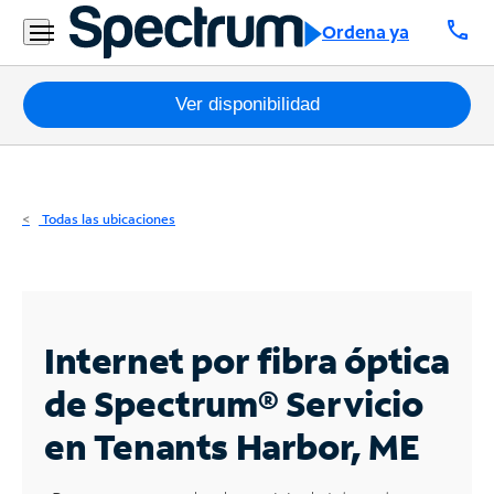
Residencial
call
Ordena ya
Business
Paquetes
Ver disponibilidad
Internet
TV
Todas las ubicaciones
Móvil
Teléfono
Residencial
Internet por fibra óptica
Business
de Spectrum®
Servicio
en Tenants Harbor, ME
Contáctanos
Inglés