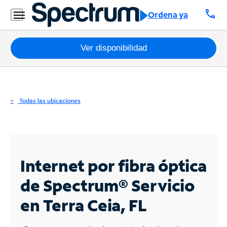
Residencial
call
Ordena ya
Business
Paquetes
Ver disponibilidad
Internet
TV
Todas las ubicaciones
Móvil
Teléfono
Residencial
Internet por fibra óptica
Business
de Spectrum®
Servicio
en Terra Ceia, FL
Contáctanos
Inglés