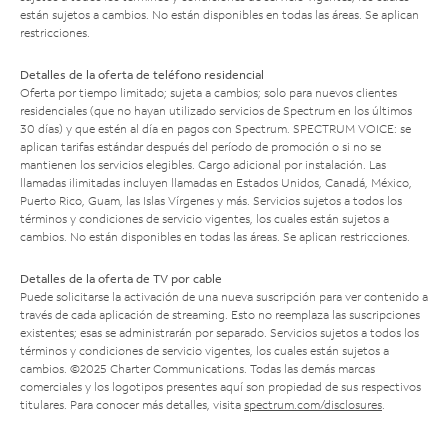
están sujetos a cambios. No están disponibles en todas las áreas. Se aplican
restricciones.
Detalles de la oferta de teléfono residencial
Oferta por tiempo limitado; sujeta a cambios; solo para nuevos clientes
residenciales (que no hayan utilizado servicios de Spectrum en los últimos
30 días) y que estén al día en pagos con Spectrum. SPECTRUM VOICE: se
aplican tarifas estándar después del período de promoción o si no se
mantienen los servicios elegibles. Cargo adicional por instalación. Las
llamadas ilimitadas incluyen llamadas en Estados Unidos, Canadá, México,
Puerto Rico, Guam, las Islas Vírgenes y más. Servicios sujetos a todos los
términos y condiciones de servicio vigentes, los cuales están sujetos a
cambios. No están disponibles en todas las áreas. Se aplican restricciones.
Detalles de la oferta de TV por cable
Puede solicitarse la activación de una nueva suscripción para ver contenido a
través de cada aplicación de streaming. Esto no reemplaza las suscripciones
existentes; esas se administrarán por separado. Servicios sujetos a todos los
términos y condiciones de servicio vigentes, los cuales están sujetos a
cambios. ©2025 Charter Communications. Todas las demás marcas
comerciales y los logotipos presentes aquí son propiedad de sus respectivos
titulares. Para conocer más detalles, visita
spectrum.com/disclosures
.