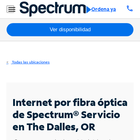
Residencial
call
Ordena ya
Business
Paquetes
Ver disponibilidad
Internet
TV
Todas las ubicaciones
Móvil
Teléfono
Residencial
Internet por fibra óptica
Business
de Spectrum®
Servicio
en The Dalles, OR
Contáctanos
Inglés