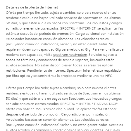
Detalles de la oferta de Internet
Oferta por tiempo limitado; sujeta a cambios; solo para nuevos clientes
residenciales (que no hayan utilizado servicios de Spectrum en los últimos
30 días) y que estén al día en pagos con Spectrum. Los impuestos y cargos
son adicionales en ciertos estados. SPECTRUM INTERNET: se aplican tarifas
estándar después del período de promoción. Cargo adicional por instalación.
Velocidades basadas en conexión alámbrica. Las velocidades reales
(incluyendo conexión inalámbrica) varían y no están garantizadas. Se
requiere módem con capacidad Gig para velocidad Gig. Para ver una lista de
módems con capacidad, visita
spectrum.net/modem
. Servicios sujetos a
todos los términos y condiciones de servicio vigentes, los cuales están
sujetos a cambios. No están disponibles en todas las áreas. Se aplican
restricciones. Rendimiento de Internet: Spectrum Internet está respaldado
por fibra óptica y se suministra a la propiedad mediante una red HFC.
Oferta por tiempo limitado; sujeta a cambios; solo para nuevos clientes
residenciales (que no hayan utilizado servicios de Spectrum en los últimos
30 días) y que estén al día en pagos con Spectrum. Los impuestos y cargos
son adicionales en ciertos estados. SPECTRUM INTERNET ADVANTAGE:
oferta con base en requisitos de elegibilidad. Se aplican tarifas estándar
después del período de promoción. Cargo adicional por instalación.
Velocidades basadas en conexión alámbrica. Las velocidades reales
(incluyendo conexión inalámbrica) varían y no están garantizadas. Servicios
sujetos a todos los términos y condiciones de servicio vigentes, los cuales