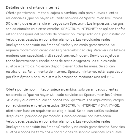
Detalles de la oferta de Internet
Oferta por tiempo limitado; sujeta a cambios; solo para nuevos clientes
residenciales (que no hayan utilizado servicios de Spectrum en los últimos
30 días) y que estén al día en pagos con Spectrum. Los impuestos y cargos
son adicionales en ciertos estados. SPECTRUM INTERNET: se aplican tarifas
estándar después del período de promoción. Cargo adicional por instalación.
Velocidades basadas en conexión alámbrica. Las velocidades reales
(incluyendo conexión inalámbrica) varían y no están garantizadas. Se
requiere módem con capacidad Gig para velocidad Gig. Para ver una lista de
módems con capacidad, visita
spectrum.net/modem
. Servicios sujetos a
todos los términos y condiciones de servicio vigentes, los cuales están
sujetos a cambios. No están disponibles en todas las áreas. Se aplican
restricciones. Rendimiento de Internet: Spectrum Internet está respaldado
por fibra óptica y se suministra a la propiedad mediante una red HFC.
Oferta por tiempo limitado; sujeta a cambios; solo para nuevos clientes
residenciales (que no hayan utilizado servicios de Spectrum en los últimos
30 días) y que estén al día en pagos con Spectrum. Los impuestos y cargos
son adicionales en ciertos estados. SPECTRUM INTERNET ADVANTAGE:
oferta con base en requisitos de elegibilidad. Se aplican tarifas estándar
después del período de promoción. Cargo adicional por instalación.
Velocidades basadas en conexión alámbrica. Las velocidades reales
(incluyendo conexión inalámbrica) varían y no están garantizadas. Servicios
sujetos a todos los términos y condiciones de servicio vigentes, los cuales