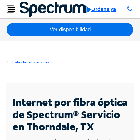
Residencial
call
Ordena ya
Business
Paquetes
Ver disponibilidad
Internet
TV
Todas las ubicaciones
Móvil
Teléfono
Residencial
Internet por fibra óptica
Business
de Spectrum®
Servicio
en Thorndale, TX
Contáctanos
Inglés