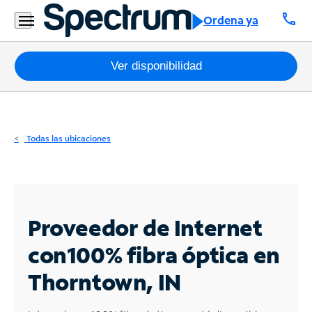
Residencial
call
Ordena ya
Business
Paquetes
Ver disponibilidad
Internet
TV
Todas las ubicaciones
Móvil
Teléfono
Residencial
Proveedor de Internet
Business
con
100% fibra óptica en
Thorntown, IN
Contáctanos
Inglés