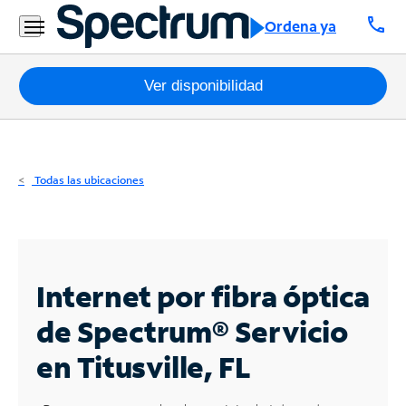
Residencial
call
Ordena ya
Business
Paquetes
Ver disponibilidad
Internet
TV
Todas las ubicaciones
Móvil
Teléfono
Residencial
Internet por fibra óptica
Business
de Spectrum®
Servicio
en Titusville, FL
Contáctanos
Inglés