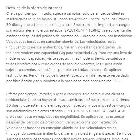
Detalles de la oferta de Internet
Oferta por tiempo limitado; sujeta a cambios; solo para nuevos clientes
residenciales (que no hayan utilizado servicios de Spectrum en los últimos
30 días) y que estén al día en pagos con Spectrum. Los impuestos y cargos
son adicionales en ciertos estados. SPECTRUM INTERNET: se aplican tarifas
estándar después del período de promoción. Cargo adicional por instalación.
Velocidades basadas en conexión alámbrica. Las velocidades reales
(incluyendo conexión inalámbrica) varían y no están garantizadas. Se
requiere módem con capacidad Gig para velocidad Gig. Para ver una lista de
módems con capacidad, visita
spectrum.net/modem
. Servicios sujetos a
todos los términos y condiciones de servicio vigentes, los cuales están
sujetos a cambios. No están disponibles en todas las áreas. Se aplican
restricciones. Rendimiento de Internet: Spectrum Internet está respaldado
por fibra óptica y se suministra a la propiedad mediante una red HFC.
Oferta por tiempo limitado; sujeta a cambios; solo para nuevos clientes
residenciales (que no hayan utilizado servicios de Spectrum en los últimos
30 días) y que estén al día en pagos con Spectrum. Los impuestos y cargos
son adicionales en ciertos estados. SPECTRUM INTERNET ADVANTAGE:
oferta con base en requisitos de elegibilidad. Se aplican tarifas estándar
después del período de promoción. Cargo adicional por instalación.
Velocidades basadas en conexión alámbrica. Las velocidades reales
(incluyendo conexión inalámbrica) varían y no están garantizadas. Servicios
sujetos a todos los términos y condiciones de servicio vigentes, los cuales