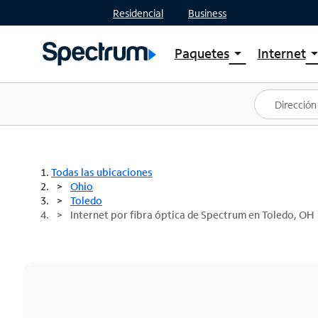
Residencial
Business
Paquetes
Internet
arrow_drop_down
arrow_drop
Ver paquetes
Spectr
Spectrum One
Planes
Mejores ofertas
Spectr
Ofertas en tu área
Intern
Todas las ubicaciones
Ohio
Toledo
Internet por fibra óptica de Spectrum en Toledo, OH