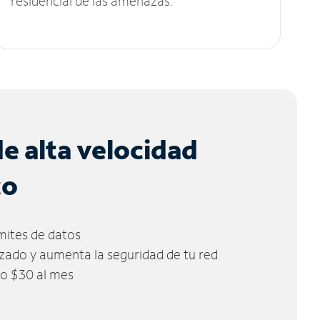
residencial de las amenazas.
de alta velocidad
co
ímites de datos
zado y aumenta la seguridad de tu red
lo $30 al mes