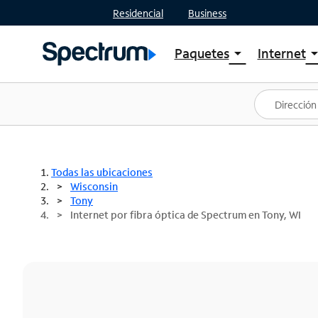
Residencial
Business
Paquetes
Internet
arrow_drop_down
arrow_drop
Ver paquetes
Spectr
Spectrum One
Planes
Mejores ofertas
Spectr
Ofertas en tu área
Intern
Todas las ubicaciones
Wisconsin
Tony
Internet por fibra óptica de Spectrum en Tony, WI