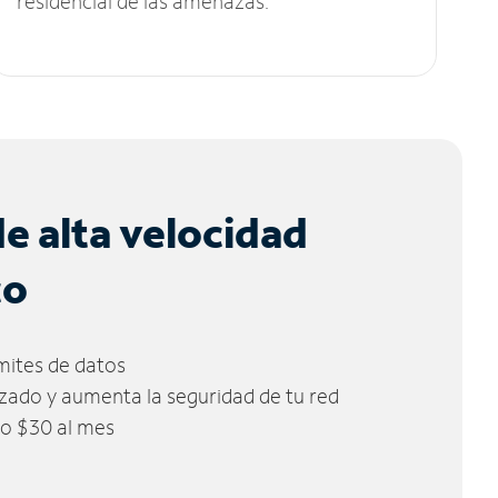
residencial de las amenazas.
de alta velocidad
co
ímites de datos
zado y aumenta la seguridad de tu red
lo $30 al mes