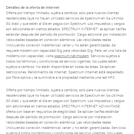
Detalles de la oferta de Internet
Oferta por tiempo limitado; sujeta a cambios; solo para nuevos clientes
residenciales (que no hayan utilizado servicios de Spectrum en los últimos
30 días) y que estén al día en pagos con Spectrum. Los impuestos y cargos
son adicionales en ciertos estados. SPECTRUM INTERNET: se aplican tarifas
estándar después del período de promoción. Cargo adicional por instalación.
Velocidades basadas en conexión alámbrica. Las velocidades reales
(incluyendo conexión inalámbrica) varían y no están garantizadas. Se
requiere módem con capacidad Gig para velocidad Gig. Para ver una lista de
módems con capacidad, visita
spectrum.net/modem
. Servicios sujetos a
todos los términos y condiciones de servicio vigentes, los cuales están
sujetos a cambios. No están disponibles en todas las áreas. Se aplican
restricciones. Rendimiento de Internet: Spectrum Internet está respaldado
por fibra óptica y se suministra a la propiedad mediante una red HFC.
Oferta por tiempo limitado; sujeta a cambios; solo para nuevos clientes
residenciales (que no hayan utilizado servicios de Spectrum en los últimos
30 días) y que estén al día en pagos con Spectrum. Los impuestos y cargos
son adicionales en ciertos estados. SPECTRUM INTERNET ADVANTAGE:
oferta con base en requisitos de elegibilidad. Se aplican tarifas estándar
después del período de promoción. Cargo adicional por instalación.
Velocidades basadas en conexión alámbrica. Las velocidades reales
(incluyendo conexión inalámbrica) varían y no están garantizadas. Servicios
sujetos a todos los términos y condiciones de servicio vigentes, los cuales