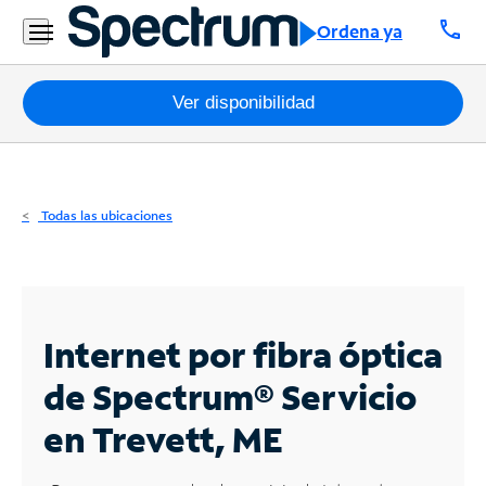
Residencial
call
Ordena ya
Business
Paquetes
Ver disponibilidad
Internet
TV
Todas las ubicaciones
Móvil
Teléfono
Residencial
Internet por fibra óptica
Business
de Spectrum®
Servicio
en Trevett, ME
Contáctanos
Inglés