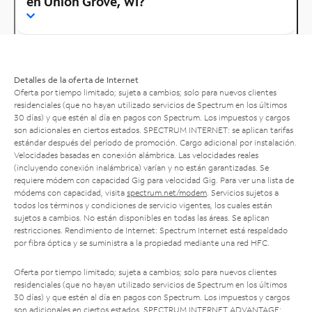
en Union Grove, WI?
Detalles de la oferta de Internet
Oferta por tiempo limitado; sujeta a cambios; solo para nuevos clientes
residenciales (que no hayan utilizado servicios de Spectrum en los últimos
30 días) y que estén al día en pagos con Spectrum. Los impuestos y cargos
son adicionales en ciertos estados. SPECTRUM INTERNET: se aplican tarifas
estándar después del período de promoción. Cargo adicional por instalación.
Velocidades basadas en conexión alámbrica. Las velocidades reales
(incluyendo conexión inalámbrica) varían y no están garantizadas. Se
requiere módem con capacidad Gig para velocidad Gig. Para ver una lista de
módems con capacidad, visita
spectrum.net/modem
. Servicios sujetos a
todos los términos y condiciones de servicio vigentes, los cuales están
sujetos a cambios. No están disponibles en todas las áreas. Se aplican
restricciones. Rendimiento de Internet: Spectrum Internet está respaldado
por fibra óptica y se suministra a la propiedad mediante una red HFC.
Oferta por tiempo limitado; sujeta a cambios; solo para nuevos clientes
residenciales (que no hayan utilizado servicios de Spectrum en los últimos
30 días) y que estén al día en pagos con Spectrum. Los impuestos y cargos
son adicionales en ciertos estados. SPECTRUM INTERNET ADVANTAGE: