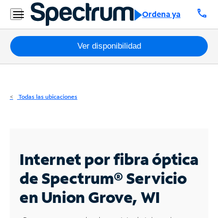
Residencial
call
Ordena ya
Business
Paquetes
Ver disponibilidad
Internet
TV
Todas las ubicaciones
Móvil
Teléfono
Residencial
Internet por fibra óptica
Business
de Spectrum®
Servicio
en Union Grove, WI
Contáctanos
Inglés