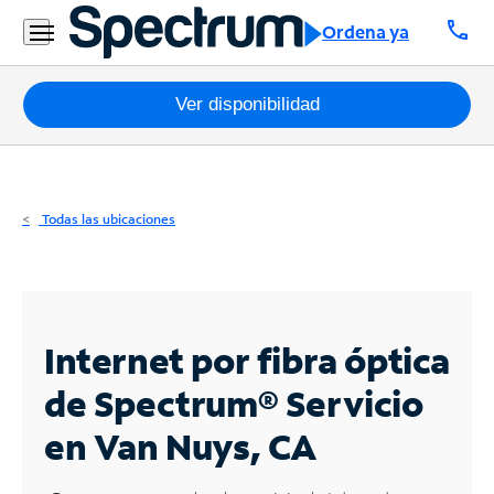
Residencial
call
Ordena ya
Business
Paquetes
Ver disponibilidad
Internet
TV
Todas las ubicaciones
Móvil
Teléfono
Residencial
Internet por fibra óptica
Business
de Spectrum®
Servicio
en Van Nuys, CA
Contáctanos
Inglés