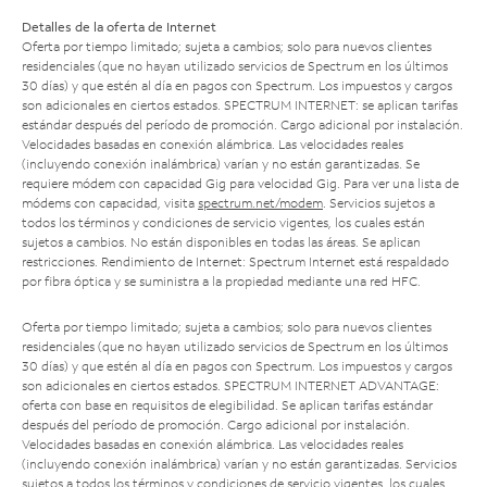
Detalles de la oferta de Internet
Oferta por tiempo limitado; sujeta a cambios; solo para nuevos clientes
residenciales (que no hayan utilizado servicios de Spectrum en los últimos
30 días) y que estén al día en pagos con Spectrum. Los impuestos y cargos
son adicionales en ciertos estados. SPECTRUM INTERNET: se aplican tarifas
estándar después del período de promoción. Cargo adicional por instalación.
Velocidades basadas en conexión alámbrica. Las velocidades reales
(incluyendo conexión inalámbrica) varían y no están garantizadas. Se
requiere módem con capacidad Gig para velocidad Gig. Para ver una lista de
módems con capacidad, visita
spectrum.net/modem
. Servicios sujetos a
todos los términos y condiciones de servicio vigentes, los cuales están
sujetos a cambios. No están disponibles en todas las áreas. Se aplican
restricciones. Rendimiento de Internet: Spectrum Internet está respaldado
por fibra óptica y se suministra a la propiedad mediante una red HFC.
Oferta por tiempo limitado; sujeta a cambios; solo para nuevos clientes
residenciales (que no hayan utilizado servicios de Spectrum en los últimos
30 días) y que estén al día en pagos con Spectrum. Los impuestos y cargos
son adicionales en ciertos estados. SPECTRUM INTERNET ADVANTAGE:
oferta con base en requisitos de elegibilidad. Se aplican tarifas estándar
después del período de promoción. Cargo adicional por instalación.
Velocidades basadas en conexión alámbrica. Las velocidades reales
(incluyendo conexión inalámbrica) varían y no están garantizadas. Servicios
sujetos a todos los términos y condiciones de servicio vigentes, los cuales