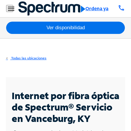
Residencial
call
Ordena ya
Business
Paquetes
Ver disponibilidad
Internet
TV
Todas las ubicaciones
Móvil
Teléfono
Residencial
Internet por fibra óptica
Business
de Spectrum®
Servicio
en Vanceburg, KY
Contáctanos
Inglés