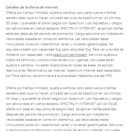
Detalles de la oferta de Internet
Oferta por tiempo limitado; sujeta a cambios; solo para nuevos clientes
residenciales (que no hayan utilizado servicios de Spectrum en los últimos
30 días) y que estén al día en pagos con Spectrum. Los impuestos y cargos
son adicionales en ciertos estados. SPECTRUM INTERNET: se aplican tarifas
estándar después del período de promoción. Cargo adicional por instalación.
Velocidades basadas en conexión alámbrica. Las velocidades reales
(incluyendo conexión inalámbrica) varían y no están garantizadas. Se
requiere módem con capacidad Gig para velocidad Gig. Para ver una lista de
módems con capacidad, visita
spectrum.net/modem
. Servicios sujetos a
todos los términos y condiciones de servicio vigentes, los cuales están
sujetos a cambios. No están disponibles en todas las áreas. Se aplican
restricciones. Rendimiento de Internet: Spectrum Internet está respaldado
por fibra óptica y se suministra a la propiedad mediante una red HFC.
Oferta por tiempo limitado; sujeta a cambios; solo para nuevos clientes
residenciales (que no hayan utilizado servicios de Spectrum en los últimos
30 días) y que estén al día en pagos con Spectrum. Los impuestos y cargos
son adicionales en ciertos estados. SPECTRUM INTERNET ADVANTAGE:
oferta con base en requisitos de elegibilidad. Se aplican tarifas estándar
después del período de promoción. Cargo adicional por instalación.
Velocidades basadas en conexión alámbrica. Las velocidades reales
(incluyendo conexión inalámbrica) varían y no están garantizadas. Servicios
sujetos a todos los términos y condiciones de servicio vigentes, los cuales