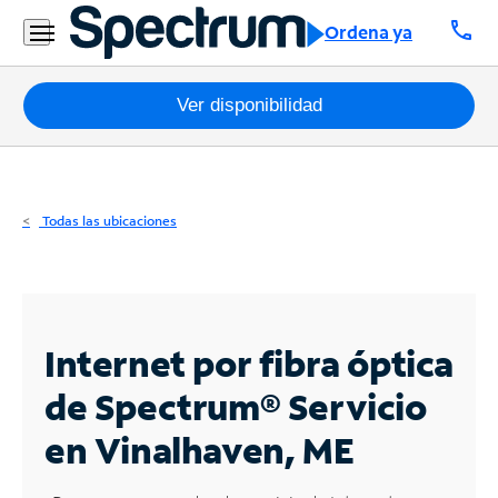
Residencial
call
Ordena ya
Business
Paquetes
Ver disponibilidad
Internet
TV
Todas las ubicaciones
Móvil
Teléfono
Residencial
Internet por fibra óptica
Business
de Spectrum®
Servicio
en Vinalhaven, ME
Contáctanos
Inglés