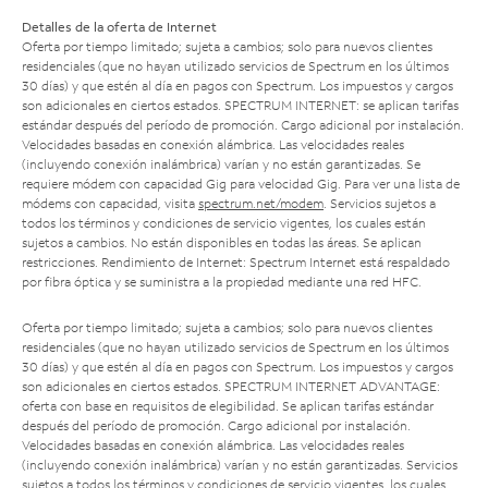
Detalles de la oferta de Internet
Oferta por tiempo limitado; sujeta a cambios; solo para nuevos clientes
residenciales (que no hayan utilizado servicios de Spectrum en los últimos
30 días) y que estén al día en pagos con Spectrum. Los impuestos y cargos
son adicionales en ciertos estados. SPECTRUM INTERNET: se aplican tarifas
estándar después del período de promoción. Cargo adicional por instalación.
Velocidades basadas en conexión alámbrica. Las velocidades reales
(incluyendo conexión inalámbrica) varían y no están garantizadas. Se
requiere módem con capacidad Gig para velocidad Gig. Para ver una lista de
módems con capacidad, visita
spectrum.net/modem
. Servicios sujetos a
todos los términos y condiciones de servicio vigentes, los cuales están
sujetos a cambios. No están disponibles en todas las áreas. Se aplican
restricciones. Rendimiento de Internet: Spectrum Internet está respaldado
por fibra óptica y se suministra a la propiedad mediante una red HFC.
Oferta por tiempo limitado; sujeta a cambios; solo para nuevos clientes
residenciales (que no hayan utilizado servicios de Spectrum en los últimos
30 días) y que estén al día en pagos con Spectrum. Los impuestos y cargos
son adicionales en ciertos estados. SPECTRUM INTERNET ADVANTAGE:
oferta con base en requisitos de elegibilidad. Se aplican tarifas estándar
después del período de promoción. Cargo adicional por instalación.
Velocidades basadas en conexión alámbrica. Las velocidades reales
(incluyendo conexión inalámbrica) varían y no están garantizadas. Servicios
sujetos a todos los términos y condiciones de servicio vigentes, los cuales