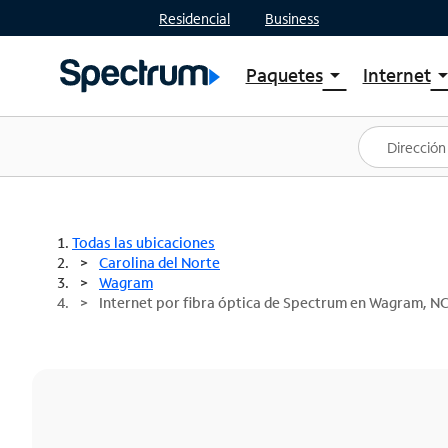
Residencial
Business
Paquetes
Internet
arrow_drop_down
arrow_drop
Ver paquetes
Spectr
Spectrum One
Planes
Mejores ofertas
Spectr
Ofertas en tu área
Intern
Todas las ubicaciones
Carolina del Norte
Wagram
Internet por fibra óptica de Spectrum en Wagram, N