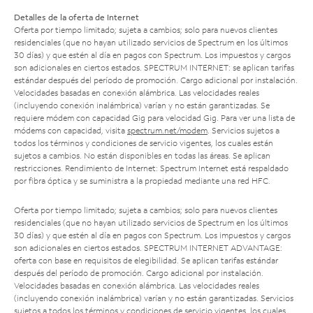
Detalles de la oferta de Internet
Oferta por tiempo limitado; sujeta a cambios; solo para nuevos clientes
residenciales (que no hayan utilizado servicios de Spectrum en los últimos
30 días) y que estén al día en pagos con Spectrum. Los impuestos y cargos
son adicionales en ciertos estados. SPECTRUM INTERNET: se aplican tarifas
estándar después del período de promoción. Cargo adicional por instalación.
Velocidades basadas en conexión alámbrica. Las velocidades reales
(incluyendo conexión inalámbrica) varían y no están garantizadas. Se
requiere módem con capacidad Gig para velocidad Gig. Para ver una lista de
módems con capacidad, visita
spectrum.net/modem
. Servicios sujetos a
todos los términos y condiciones de servicio vigentes, los cuales están
sujetos a cambios. No están disponibles en todas las áreas. Se aplican
restricciones. Rendimiento de Internet: Spectrum Internet está respaldado
por fibra óptica y se suministra a la propiedad mediante una red HFC.
Oferta por tiempo limitado; sujeta a cambios; solo para nuevos clientes
residenciales (que no hayan utilizado servicios de Spectrum en los últimos
30 días) y que estén al día en pagos con Spectrum. Los impuestos y cargos
son adicionales en ciertos estados. SPECTRUM INTERNET ADVANTAGE:
oferta con base en requisitos de elegibilidad. Se aplican tarifas estándar
después del período de promoción. Cargo adicional por instalación.
Velocidades basadas en conexión alámbrica. Las velocidades reales
(incluyendo conexión inalámbrica) varían y no están garantizadas. Servicios
sujetos a todos los términos y condiciones de servicio vigentes, los cuales