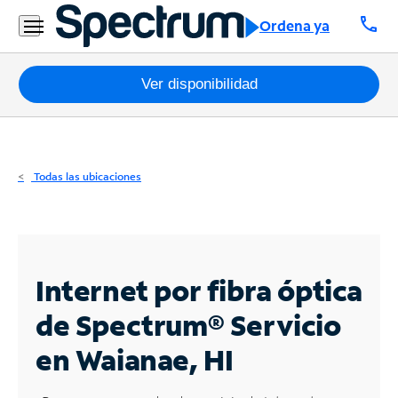
Residencial
call
Ordena ya
Business
Paquetes
Ver disponibilidad
Internet
TV
Todas las ubicaciones
Móvil
Teléfono
Residencial
Internet por fibra óptica
Business
de Spectrum®
Servicio
en Waianae, HI
Contáctanos
Inglés