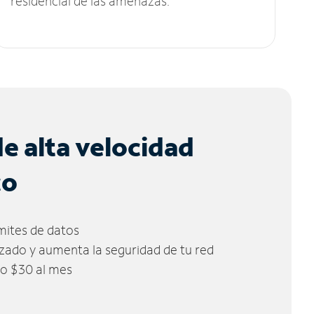
residencial de las amenazas.
de alta velocidad
co
ímites de datos
zado y aumenta la seguridad de tu red
lo $30 al mes