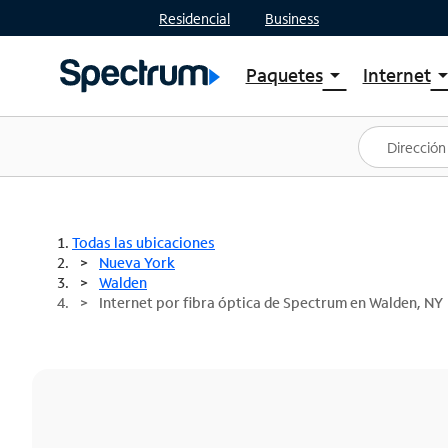
Residencial
Business
Paquetes
Internet
arrow_drop_down
arrow_drop
Ver paquetes
Spectr
Spectrum One
Planes
Mejores ofertas
Spectr
Ofertas en tu área
Intern
Todas las ubicaciones
Nueva York
Walden
Internet por fibra óptica de Spectrum en Walden, NY