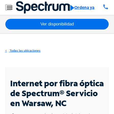
Residencial
call
Ordena ya
Business
Paquetes
Ver disponibilidad
Internet
TV
Todas las ubicaciones
Móvil
Teléfono
Residencial
Internet por fibra óptica
Business
de Spectrum®
Servicio
en Warsaw, NC
Contáctanos
Inglés