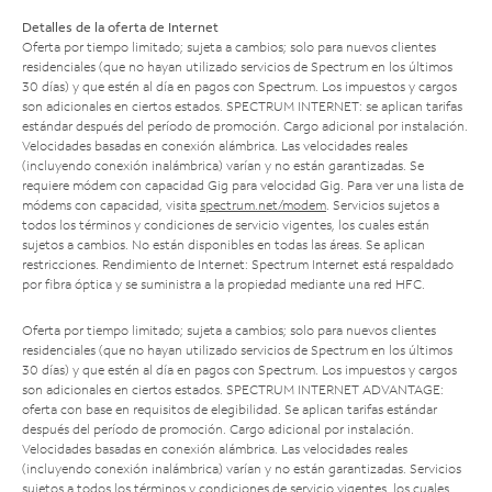
Detalles de la oferta de Internet
Oferta por tiempo limitado; sujeta a cambios; solo para nuevos clientes
residenciales (que no hayan utilizado servicios de Spectrum en los últimos
30 días) y que estén al día en pagos con Spectrum. Los impuestos y cargos
son adicionales en ciertos estados. SPECTRUM INTERNET: se aplican tarifas
estándar después del período de promoción. Cargo adicional por instalación.
Velocidades basadas en conexión alámbrica. Las velocidades reales
(incluyendo conexión inalámbrica) varían y no están garantizadas. Se
requiere módem con capacidad Gig para velocidad Gig. Para ver una lista de
módems con capacidad, visita
spectrum.net/modem
. Servicios sujetos a
todos los términos y condiciones de servicio vigentes, los cuales están
sujetos a cambios. No están disponibles en todas las áreas. Se aplican
restricciones. Rendimiento de Internet: Spectrum Internet está respaldado
por fibra óptica y se suministra a la propiedad mediante una red HFC.
Oferta por tiempo limitado; sujeta a cambios; solo para nuevos clientes
residenciales (que no hayan utilizado servicios de Spectrum en los últimos
30 días) y que estén al día en pagos con Spectrum. Los impuestos y cargos
son adicionales en ciertos estados. SPECTRUM INTERNET ADVANTAGE:
oferta con base en requisitos de elegibilidad. Se aplican tarifas estándar
después del período de promoción. Cargo adicional por instalación.
Velocidades basadas en conexión alámbrica. Las velocidades reales
(incluyendo conexión inalámbrica) varían y no están garantizadas. Servicios
sujetos a todos los términos y condiciones de servicio vigentes, los cuales