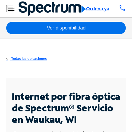
Residencial
call
Ordena ya
Business
Paquetes
Ver disponibilidad
Internet
TV
Todas las ubicaciones
Móvil
Teléfono
Residencial
Internet por fibra óptica
Business
de Spectrum®
Servicio
en Waukau, WI
Contáctanos
Inglés