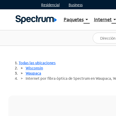
Residencial
Business
Paquetes
Internet
arrow_drop_down
arrow_drop
Ver paquetes
Spectr
Spectrum One
Planes
Mejores ofertas
Spectr
Ofertas en tu área
Intern
Todas las ubicaciones
Wisconsin
Waupaca
Internet por fibra óptica de Spectrum en Waupaca, W