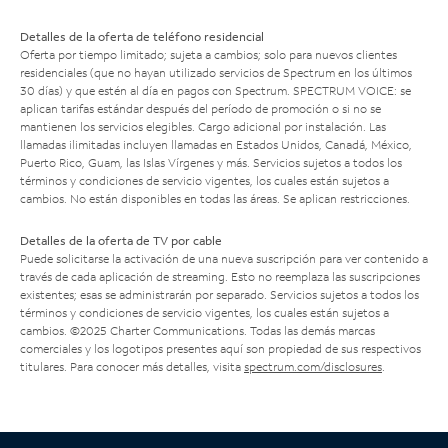
Detalles de la oferta de teléfono residencial
Oferta por tiempo limitado; sujeta a cambios; solo para nuevos clientes
residenciales (que no hayan utilizado servicios de Spectrum en los últimos
30 días) y que estén al día en pagos con Spectrum. SPECTRUM VOICE: se
aplican tarifas estándar después del período de promoción o si no se
mantienen los servicios elegibles. Cargo adicional por instalación. Las
llamadas ilimitadas incluyen llamadas en Estados Unidos, Canadá, México,
Puerto Rico, Guam, las Islas Vírgenes y más. Servicios sujetos a todos los
términos y condiciones de servicio vigentes, los cuales están sujetos a
cambios. No están disponibles en todas las áreas. Se aplican restricciones.
Detalles de la oferta de TV por cable
Puede solicitarse la activación de una nueva suscripción para ver contenido a
través de cada aplicación de streaming. Esto no reemplaza las suscripciones
existentes; esas se administrarán por separado. Servicios sujetos a todos los
términos y condiciones de servicio vigentes, los cuales están sujetos a
cambios. ©2025 Charter Communications. Todas las demás marcas
comerciales y los logotipos presentes aquí son propiedad de sus respectivos
titulares. Para conocer más detalles, visita
spectrum.com/disclosures
.