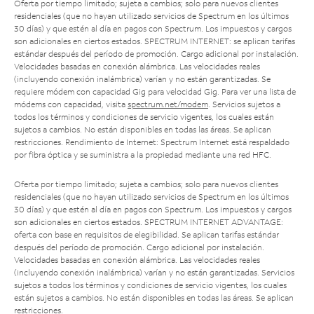
Oferta por tiempo limitado; sujeta a cambios; solo para nuevos clientes
residenciales (que no hayan utilizado servicios de Spectrum en los últimos
30 días) y que estén al día en pagos con Spectrum. Los impuestos y cargos
son adicionales en ciertos estados. SPECTRUM INTERNET: se aplican tarifas
estándar después del período de promoción. Cargo adicional por instalación.
Velocidades basadas en conexión alámbrica. Las velocidades reales
(incluyendo conexión inalámbrica) varían y no están garantizadas. Se
requiere módem con capacidad Gig para velocidad Gig. Para ver una lista de
módems con capacidad, visita
spectrum.net/modem
. Servicios sujetos a
todos los términos y condiciones de servicio vigentes, los cuales están
sujetos a cambios. No están disponibles en todas las áreas. Se aplican
restricciones. Rendimiento de Internet: Spectrum Internet está respaldado
por fibra óptica y se suministra a la propiedad mediante una red HFC.
Oferta por tiempo limitado; sujeta a cambios; solo para nuevos clientes
residenciales (que no hayan utilizado servicios de Spectrum en los últimos
30 días) y que estén al día en pagos con Spectrum. Los impuestos y cargos
son adicionales en ciertos estados. SPECTRUM INTERNET ADVANTAGE:
oferta con base en requisitos de elegibilidad. Se aplican tarifas estándar
después del período de promoción. Cargo adicional por instalación.
Velocidades basadas en conexión alámbrica. Las velocidades reales
(incluyendo conexión inalámbrica) varían y no están garantizadas. Servicios
sujetos a todos los términos y condiciones de servicio vigentes, los cuales
están sujetos a cambios. No están disponibles en todas las áreas. Se aplican
restricciones.