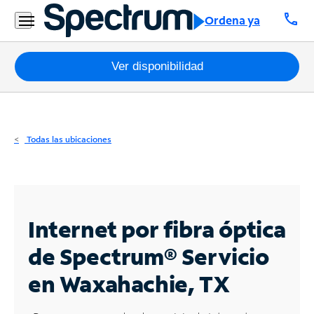
Residencial
call
Ordena ya
Business
Paquetes
Ver disponibilidad
Internet
TV
Todas las ubicaciones
Móvil
Teléfono
Residencial
Internet por fibra óptica
Business
de Spectrum®
Servicio
en Waxahachie, TX
Contáctanos
Inglés