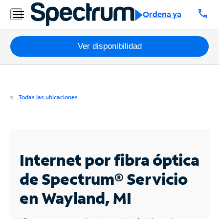
Residencial
call
Ordena ya
Business
Paquetes
Ver disponibilidad
Internet
TV
Todas las ubicaciones
Móvil
Teléfono
Residencial
Internet por fibra óptica
Business
de Spectrum®
Servicio
en Wayland, MI
Contáctanos
Inglés