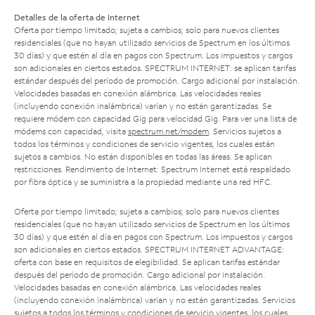
Detalles de la oferta de Internet
Oferta por tiempo limitado; sujeta a cambios; solo para nuevos clientes
residenciales (que no hayan utilizado servicios de Spectrum en los últimos
30 días) y que estén al día en pagos con Spectrum. Los impuestos y cargos
son adicionales en ciertos estados. SPECTRUM INTERNET: se aplican tarifas
estándar después del período de promoción. Cargo adicional por instalación.
Velocidades basadas en conexión alámbrica. Las velocidades reales
(incluyendo conexión inalámbrica) varían y no están garantizadas. Se
requiere módem con capacidad Gig para velocidad Gig. Para ver una lista de
módems con capacidad, visita
spectrum.net/modem
. Servicios sujetos a
todos los términos y condiciones de servicio vigentes, los cuales están
sujetos a cambios. No están disponibles en todas las áreas. Se aplican
restricciones. Rendimiento de Internet: Spectrum Internet está respaldado
por fibra óptica y se suministra a la propiedad mediante una red HFC.
Oferta por tiempo limitado; sujeta a cambios; solo para nuevos clientes
residenciales (que no hayan utilizado servicios de Spectrum en los últimos
30 días) y que estén al día en pagos con Spectrum. Los impuestos y cargos
son adicionales en ciertos estados. SPECTRUM INTERNET ADVANTAGE:
oferta con base en requisitos de elegibilidad. Se aplican tarifas estándar
después del período de promoción. Cargo adicional por instalación.
Velocidades basadas en conexión alámbrica. Las velocidades reales
(incluyendo conexión inalámbrica) varían y no están garantizadas. Servicios
sujetos a todos los términos y condiciones de servicio vigentes, los cuales