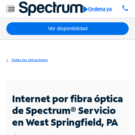
Residencial
call
Ordena ya
Business
Paquetes
Ver disponibilidad
Internet
TV
Todas las ubicaciones
Móvil
Teléfono
Residencial
Internet por fibra óptica
Business
de Spectrum®
Servicio
en West Springfield, PA
Contáctanos
Inglés