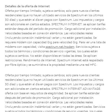
Detalles de la oferta de Internet
Oferta por tiempo limitado; sujeta a cambios; solo para nuevos clientes
residenciales (que no hayan utilizado servicios de Spectrum en los últimos
30 días) y que estén al día en pagos con Spectrum. Los impuestos y cargos
son adicionales en ciertos estados. SPECTRUM INTERNET: se aplican tarifas
estándar después del período de promoción. Cargo adicional por instalación.
Velocidades basadas en conexión alámbrica. Las velocidades reales
(incluyendo conexión inalámbrica) varían y no están garantizadas. Se
requiere módem con capacidad Gig para velocidad Gig. Para ver una lista de
módems con capacidad, visita
spectrum.net/modem
. Servicios sujetos a
todos los términos y condiciones de servicio vigentes, los cuales están
sujetos a cambios. No están disponibles en todas las áreas. Se aplican
restricciones. Rendimiento de Internet: Spectrum Internet está respaldado
por fibra óptica y se suministra a la propiedad mediante una red HFC.
Oferta por tiempo limitado; sujeta a cambios; solo para nuevos clientes
residenciales (que no hayan utilizado servicios de Spectrum en los últimos
30 días) y que estén al día en pagos con Spectrum. Los impuestos y cargos
son adicionales en ciertos estados. SPECTRUM INTERNET ADVANTAGE:
oferta con base en requisitos de elegibilidad. Se aplican tarifas estándar
después del período de promoción. Cargo adicional por instalación.
Velocidades basadas en conexión alámbrica. Las velocidades reales
(incluyendo conexión inalámbrica) varían y no están garantizadas. Servicios
sujetos a todos los términos y condiciones de servicio vigentes, los cuales