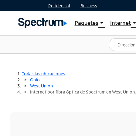
Residencial
Business
Paquetes
Internet
arrow_drop_down
arrow_drop
Ver paquetes
Spectr
Spectrum One
Planes
Mejores ofertas
Spectr
Ofertas en tu área
Intern
Todas las ubicaciones
Ohio
West Union
Internet por fibra óptica de Spectrum en West Union