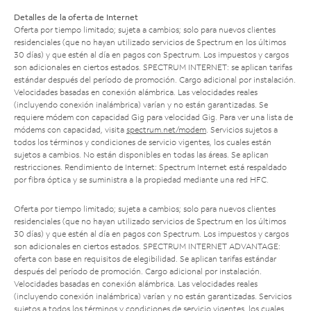
Detalles de la oferta de Internet
Oferta por tiempo limitado; sujeta a cambios; solo para nuevos clientes
residenciales (que no hayan utilizado servicios de Spectrum en los últimos
30 días) y que estén al día en pagos con Spectrum. Los impuestos y cargos
son adicionales en ciertos estados. SPECTRUM INTERNET: se aplican tarifas
estándar después del período de promoción. Cargo adicional por instalación.
Velocidades basadas en conexión alámbrica. Las velocidades reales
(incluyendo conexión inalámbrica) varían y no están garantizadas. Se
requiere módem con capacidad Gig para velocidad Gig. Para ver una lista de
módems con capacidad, visita
spectrum.net/modem
. Servicios sujetos a
todos los términos y condiciones de servicio vigentes, los cuales están
sujetos a cambios. No están disponibles en todas las áreas. Se aplican
restricciones. Rendimiento de Internet: Spectrum Internet está respaldado
por fibra óptica y se suministra a la propiedad mediante una red HFC.
Oferta por tiempo limitado; sujeta a cambios; solo para nuevos clientes
residenciales (que no hayan utilizado servicios de Spectrum en los últimos
30 días) y que estén al día en pagos con Spectrum. Los impuestos y cargos
son adicionales en ciertos estados. SPECTRUM INTERNET ADVANTAGE:
oferta con base en requisitos de elegibilidad. Se aplican tarifas estándar
después del período de promoción. Cargo adicional por instalación.
Velocidades basadas en conexión alámbrica. Las velocidades reales
(incluyendo conexión inalámbrica) varían y no están garantizadas. Servicios
sujetos a todos los términos y condiciones de servicio vigentes, los cuales