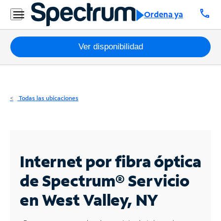
Residencial
call
Ordena ya
Business
Paquetes
Ver disponibilidad
Internet
TV
Todas las ubicaciones
Móvil
Teléfono
Residencial
Internet por fibra óptica
Business
de Spectrum®
Servicio
en West Valley, NY
Contáctanos
Inglés