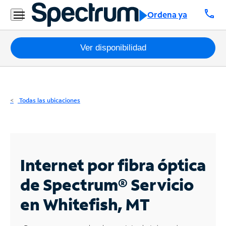
Residencial
call
Ordena ya
Business
Paquetes
Ver disponibilidad
Internet
TV
Todas las ubicaciones
Móvil
Teléfono
Residencial
Internet por fibra óptica
Business
de Spectrum®
Servicio
en Whitefish, MT
Contáctanos
Inglés