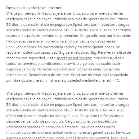
Detalles de la oferta de Internet
Oferta por tiempo limitado; sujeta a cambios; solo para nuevos clientes
residenciales (que no hayan utilizado servicios de Spectrum en los últimos
30 días) y que estén al día en pagos con Spectrum. Los impuestos y cargos
son adicionales en ciertos estados. SPECTRUM INTERNET: se aplican tarifas
estándar después del período de promoción. Cargo adicional por instalación.
Velocidades basadas en conexión alámbrica. Las velocidades reales
(incluyendo conexión inalámbrica) varían y no están garantizadas. Se
requiere módem con capacidad Gig para velocidad Gig. Para ver una lista de
módems con capacidad, visita
spectrum.net/modem
. Servicios sujetos a
todos los términos y condiciones de servicio vigentes, los cuales están
sujetos a cambios. No están disponibles en todas las áreas. Se aplican
restricciones. Rendimiento de Internet: Spectrum Internet está respaldado
por fibra óptica y se suministra a la propiedad mediante una red HFC.
Oferta por tiempo limitado; sujeta a cambios; solo para nuevos clientes
residenciales (que no hayan utilizado servicios de Spectrum en los últimos
30 días) y que estén al día en pagos con Spectrum. Los impuestos y cargos
son adicionales en ciertos estados. SPECTRUM INTERNET ADVANTAGE:
oferta con base en requisitos de elegibilidad. Se aplican tarifas estándar
después del período de promoción. Cargo adicional por instalación.
Velocidades basadas en conexión alámbrica. Las velocidades reales
(incluyendo conexión inalámbrica) varían y no están garantizadas. Servicios
sujetos a todos los términos y condiciones de servicio vigentes, los cuales