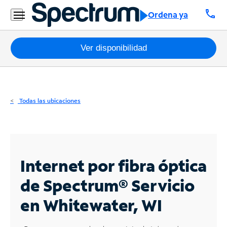
Residencial
call
Ordena ya
Business
Paquetes
Ver disponibilidad
Internet
TV
Todas las ubicaciones
Móvil
Teléfono
Residencial
Internet por fibra óptica
Business
de Spectrum®
Servicio
en Whitewater, WI
Contáctanos
Inglés