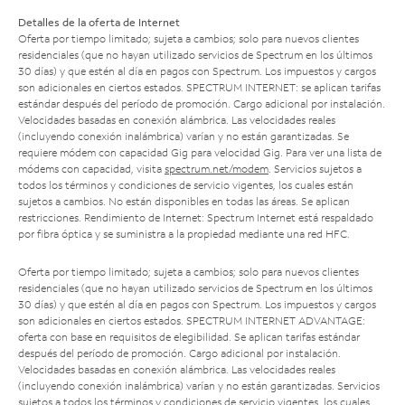
Detalles de la oferta de Internet
Oferta por tiempo limitado; sujeta a cambios; solo para nuevos clientes
residenciales (que no hayan utilizado servicios de Spectrum en los últimos
30 días) y que estén al día en pagos con Spectrum. Los impuestos y cargos
son adicionales en ciertos estados. SPECTRUM INTERNET: se aplican tarifas
estándar después del período de promoción. Cargo adicional por instalación.
Velocidades basadas en conexión alámbrica. Las velocidades reales
(incluyendo conexión inalámbrica) varían y no están garantizadas. Se
requiere módem con capacidad Gig para velocidad Gig. Para ver una lista de
módems con capacidad, visita
spectrum.net/modem
. Servicios sujetos a
todos los términos y condiciones de servicio vigentes, los cuales están
sujetos a cambios. No están disponibles en todas las áreas. Se aplican
restricciones. Rendimiento de Internet: Spectrum Internet está respaldado
por fibra óptica y se suministra a la propiedad mediante una red HFC.
Oferta por tiempo limitado; sujeta a cambios; solo para nuevos clientes
residenciales (que no hayan utilizado servicios de Spectrum en los últimos
30 días) y que estén al día en pagos con Spectrum. Los impuestos y cargos
son adicionales en ciertos estados. SPECTRUM INTERNET ADVANTAGE:
oferta con base en requisitos de elegibilidad. Se aplican tarifas estándar
después del período de promoción. Cargo adicional por instalación.
Velocidades basadas en conexión alámbrica. Las velocidades reales
(incluyendo conexión inalámbrica) varían y no están garantizadas. Servicios
sujetos a todos los términos y condiciones de servicio vigentes, los cuales