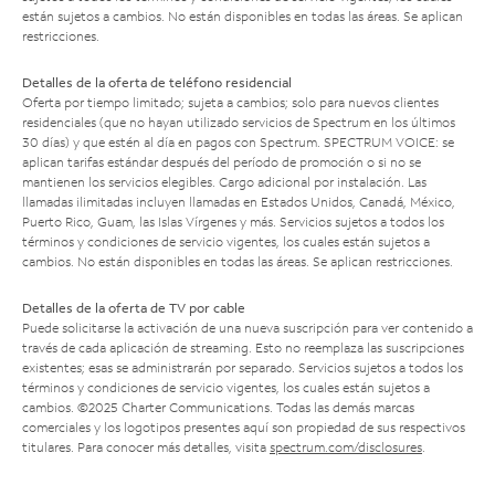
están sujetos a cambios. No están disponibles en todas las áreas. Se aplican
restricciones.
Detalles de la oferta de teléfono residencial
Oferta por tiempo limitado; sujeta a cambios; solo para nuevos clientes
residenciales (que no hayan utilizado servicios de Spectrum en los últimos
30 días) y que estén al día en pagos con Spectrum. SPECTRUM VOICE: se
aplican tarifas estándar después del período de promoción o si no se
mantienen los servicios elegibles. Cargo adicional por instalación. Las
llamadas ilimitadas incluyen llamadas en Estados Unidos, Canadá, México,
Puerto Rico, Guam, las Islas Vírgenes y más. Servicios sujetos a todos los
términos y condiciones de servicio vigentes, los cuales están sujetos a
cambios. No están disponibles en todas las áreas. Se aplican restricciones.
Detalles de la oferta de TV por cable
Puede solicitarse la activación de una nueva suscripción para ver contenido a
través de cada aplicación de streaming. Esto no reemplaza las suscripciones
existentes; esas se administrarán por separado. Servicios sujetos a todos los
términos y condiciones de servicio vigentes, los cuales están sujetos a
cambios. ©2025 Charter Communications. Todas las demás marcas
comerciales y los logotipos presentes aquí son propiedad de sus respectivos
titulares. Para conocer más detalles, visita
spectrum.com/disclosures
.