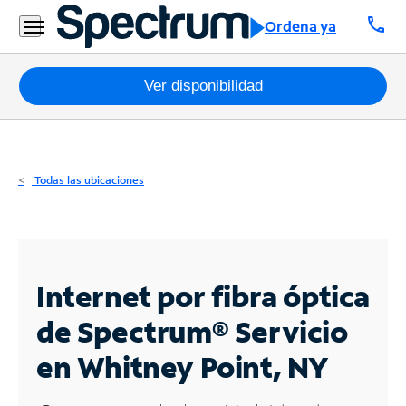
Residencial
call
Ordena ya
Business
Paquetes
Ver disponibilidad
Internet
TV
Todas las ubicaciones
Móvil
Teléfono
Residencial
Internet por fibra óptica
Business
de Spectrum®
Servicio
en Whitney Point, NY
Contáctanos
Inglés