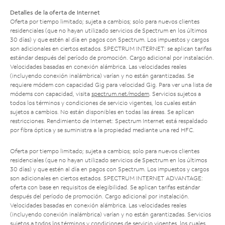
Detalles de la oferta de Internet
Oferta por tiempo limitado; sujeta a cambios; solo para nuevos clientes
residenciales (que no hayan utilizado servicios de Spectrum en los últimos
30 días) y que estén al día en pagos con Spectrum. Los impuestos y cargos
son adicionales en ciertos estados. SPECTRUM INTERNET: se aplican tarifas
estándar después del período de promoción. Cargo adicional por instalación.
Velocidades basadas en conexión alámbrica. Las velocidades reales
(incluyendo conexión inalámbrica) varían y no están garantizadas. Se
requiere módem con capacidad Gig para velocidad Gig. Para ver una lista de
módems con capacidad, visita
spectrum.net/modem
. Servicios sujetos a
todos los términos y condiciones de servicio vigentes, los cuales están
sujetos a cambios. No están disponibles en todas las áreas. Se aplican
restricciones. Rendimiento de Internet: Spectrum Internet está respaldado
por fibra óptica y se suministra a la propiedad mediante una red HFC.
Oferta por tiempo limitado; sujeta a cambios; solo para nuevos clientes
residenciales (que no hayan utilizado servicios de Spectrum en los últimos
30 días) y que estén al día en pagos con Spectrum. Los impuestos y cargos
son adicionales en ciertos estados. SPECTRUM INTERNET ADVANTAGE:
oferta con base en requisitos de elegibilidad. Se aplican tarifas estándar
después del período de promoción. Cargo adicional por instalación.
Velocidades basadas en conexión alámbrica. Las velocidades reales
(incluyendo conexión inalámbrica) varían y no están garantizadas. Servicios
sujetos a todos los términos y condiciones de servicio vigentes, los cuales