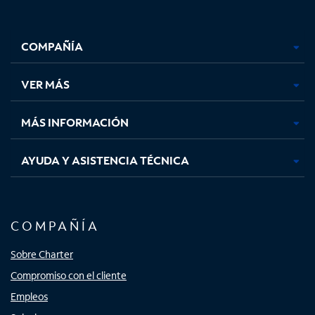
Facebook,
Instagram,
Youtube,
X,
se
se
se
se
COMPAÑÍA
abre
abre
abre
abre
en
en
en
en
una
una
una
una
VER MÁS
pestaña
pestaña
pestaña
pestaña
nueva
nueva
nueva
nueva
MÁS INFORMACIÓN
AYUDA Y ASISTENCIA TÉCNICA
COMPAÑÍA
Sobre Charter
Compromiso con el cliente
Empleos