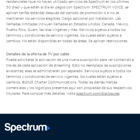
residenciales (que no hayan utilizado servicios de Spectrum en los últimos
30 días) y que estén al día en pagos con Spectrum. SPECTRUM VOICE: se
aplican tarifas estándar después del período de promoción o si no se
mantienen los servicios elegibles. Cargo adicional por instalación. Las
llamadas ilimitadas incluyen llamadas en Estados Unidos, Canadá, México,
Puerto Rico, Guam, las Islas Vírgenes y más. Servicios sujetos a todos los
términos y condiciones de servicio vigentes, los cuales están sujetos a
cambios. No están disponibles en todas las áreas. Se aplican restricciones.
Detalles de la oferta de TV por cable
Puede solicitarse la activación de una nueva suscripción para ver contenido a
través de cada aplicación de streaming. Esto no reemplaza las suscripciones
existentes; esas se administrarán por separado. Servicios sujetos a todos los
términos y condiciones de servicio vigentes, los cuales están sujetos a
cambios. ©2025 Charter Communications. Todas las demás marcas
comerciales y los logotipos presentes aquí son propiedad de sus respectivos
titulares. Para conocer más detalles, visita
spectrum.com/disclosures
.