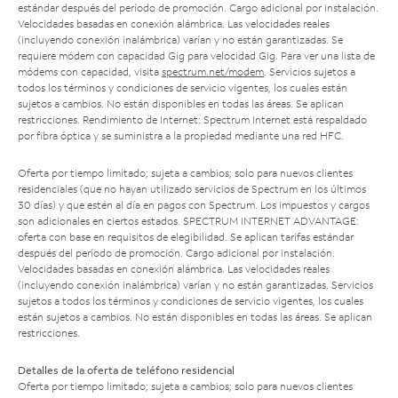
estándar después del período de promoción. Cargo adicional por instalación.
Velocidades basadas en conexión alámbrica. Las velocidades reales
(incluyendo conexión inalámbrica) varían y no están garantizadas. Se
requiere módem con capacidad Gig para velocidad Gig. Para ver una lista de
módems con capacidad, visita
spectrum.net/modem
. Servicios sujetos a
todos los términos y condiciones de servicio vigentes, los cuales están
sujetos a cambios. No están disponibles en todas las áreas. Se aplican
restricciones. Rendimiento de Internet: Spectrum Internet está respaldado
por fibra óptica y se suministra a la propiedad mediante una red HFC.
Oferta por tiempo limitado; sujeta a cambios; solo para nuevos clientes
residenciales (que no hayan utilizado servicios de Spectrum en los últimos
30 días) y que estén al día en pagos con Spectrum. Los impuestos y cargos
son adicionales en ciertos estados. SPECTRUM INTERNET ADVANTAGE:
oferta con base en requisitos de elegibilidad. Se aplican tarifas estándar
después del período de promoción. Cargo adicional por instalación.
Velocidades basadas en conexión alámbrica. Las velocidades reales
(incluyendo conexión inalámbrica) varían y no están garantizadas. Servicios
sujetos a todos los términos y condiciones de servicio vigentes, los cuales
están sujetos a cambios. No están disponibles en todas las áreas. Se aplican
restricciones.
Detalles de la oferta de teléfono residencial
Oferta por tiempo limitado; sujeta a cambios; solo para nuevos clientes