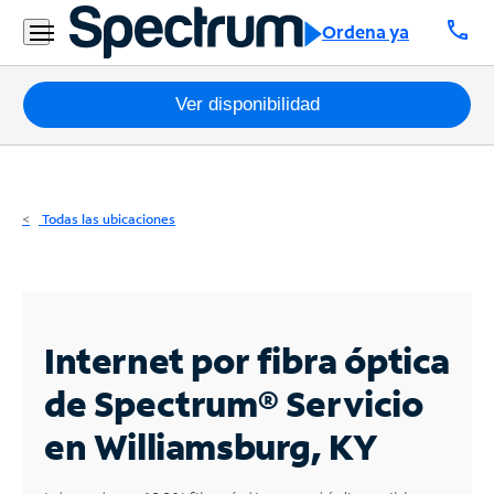
Residencial
call
Ordena ya
Business
Paquetes
Ver disponibilidad
Internet
TV
Todas las ubicaciones
Móvil
Teléfono
Residencial
Internet por fibra óptica
Business
de Spectrum®
Servicio
en Williamsburg, KY
Contáctanos
Inglés