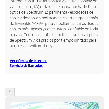
Internet con 100% fibra óptica ya está disponible en
Williamsburg, KY, en la red de banda ancha de fibra
Administrar
óptica de Spectrum. Experimenta velocidades de
cuenta
carga y descarga simétricas de hasta 7 giga, además
Encuentra
de Invincible WiFi™, para videollamadas más fluidas,
una
cargas más rápidas y conectividad confiable en toda
tienda
tu casa. Consulta las ofertas actuales de fibra óptica
de Spectrum y los precios por tiempo limitado para
hogares de Williamsburg.
Ver ofertas de Internet
Servicio de llamadas
chevron_left