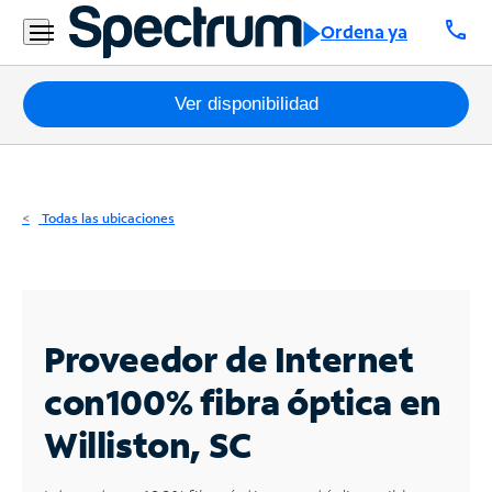
Residencial
call
Ordena ya
Business
Paquetes
Ver disponibilidad
Internet
TV
Todas las ubicaciones
Móvil
Teléfono
Residencial
Proveedor de Internet
Business
con
100% fibra óptica en
Williston, SC
Contáctanos
Inglés