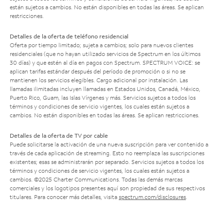
están sujetos a cambios. No están disponibles en todas las áreas. Se aplican
restricciones.
Detalles de la oferta de teléfono residencial
Oferta por tiempo limitado; sujeta a cambios; solo para nuevos clientes
residenciales (que no hayan utilizado servicios de Spectrum en los últimos
30 días) y que estén al día en pagos con Spectrum. SPECTRUM VOICE: se
aplican tarifas estándar después del período de promoción o si no se
mantienen los servicios elegibles. Cargo adicional por instalación. Las
llamadas ilimitadas incluyen llamadas en Estados Unidos, Canadá, México,
Puerto Rico, Guam, las Islas Vírgenes y más. Servicios sujetos a todos los
términos y condiciones de servicio vigentes, los cuales están sujetos a
cambios. No están disponibles en todas las áreas. Se aplican restricciones.
Detalles de la oferta de TV por cable
Puede solicitarse la activación de una nueva suscripción para ver contenido a
través de cada aplicación de streaming. Esto no reemplaza las suscripciones
existentes; esas se administrarán por separado. Servicios sujetos a todos los
términos y condiciones de servicio vigentes, los cuales están sujetos a
cambios. ©2025 Charter Communications. Todas las demás marcas
comerciales y los logotipos presentes aquí son propiedad de sus respectivos
titulares. Para conocer más detalles, visita
spectrum.com/disclosures
.