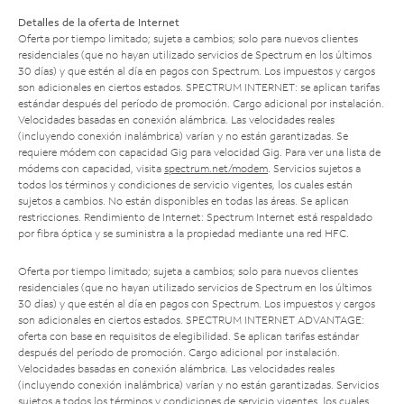
Detalles de la oferta de Internet
Oferta por tiempo limitado; sujeta a cambios; solo para nuevos clientes
residenciales (que no hayan utilizado servicios de Spectrum en los últimos
30 días) y que estén al día en pagos con Spectrum. Los impuestos y cargos
son adicionales en ciertos estados. SPECTRUM INTERNET: se aplican tarifas
estándar después del período de promoción. Cargo adicional por instalación.
Velocidades basadas en conexión alámbrica. Las velocidades reales
(incluyendo conexión inalámbrica) varían y no están garantizadas. Se
requiere módem con capacidad Gig para velocidad Gig. Para ver una lista de
módems con capacidad, visita
spectrum.net/modem
. Servicios sujetos a
todos los términos y condiciones de servicio vigentes, los cuales están
sujetos a cambios. No están disponibles en todas las áreas. Se aplican
restricciones. Rendimiento de Internet: Spectrum Internet está respaldado
por fibra óptica y se suministra a la propiedad mediante una red HFC.
Oferta por tiempo limitado; sujeta a cambios; solo para nuevos clientes
residenciales (que no hayan utilizado servicios de Spectrum en los últimos
30 días) y que estén al día en pagos con Spectrum. Los impuestos y cargos
son adicionales en ciertos estados. SPECTRUM INTERNET ADVANTAGE:
oferta con base en requisitos de elegibilidad. Se aplican tarifas estándar
después del período de promoción. Cargo adicional por instalación.
Velocidades basadas en conexión alámbrica. Las velocidades reales
(incluyendo conexión inalámbrica) varían y no están garantizadas. Servicios
sujetos a todos los términos y condiciones de servicio vigentes, los cuales