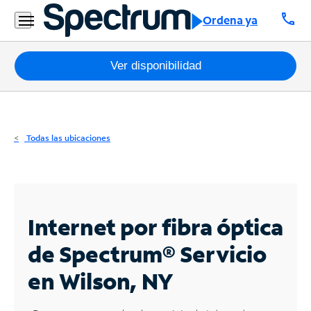
Residencial
call
Ordena ya
Business
Paquetes
Ver disponibilidad
Internet
TV
Todas las ubicaciones
Móvil
Teléfono
Residencial
Internet por fibra óptica
Business
de Spectrum®
Servicio
en Wilson, NY
Contáctanos
Inglés