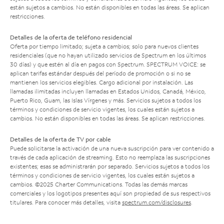
están sujetos a cambios. No están disponibles en todas las áreas. Se aplican
restricciones.
Detalles de la oferta de teléfono residencial
Oferta por tiempo limitado; sujeta a cambios; solo para nuevos clientes
residenciales (que no hayan utilizado servicios de Spectrum en los últimos
30 días) y que estén al día en pagos con Spectrum. SPECTRUM VOICE: se
aplican tarifas estándar después del período de promoción o si no se
mantienen los servicios elegibles. Cargo adicional por instalación. Las
llamadas ilimitadas incluyen llamadas en Estados Unidos, Canadá, México,
Puerto Rico, Guam, las Islas Vírgenes y más. Servicios sujetos a todos los
términos y condiciones de servicio vigentes, los cuales están sujetos a
cambios. No están disponibles en todas las áreas. Se aplican restricciones.
Detalles de la oferta de TV por cable
Puede solicitarse la activación de una nueva suscripción para ver contenido a
través de cada aplicación de streaming. Esto no reemplaza las suscripciones
existentes; esas se administrarán por separado. Servicios sujetos a todos los
términos y condiciones de servicio vigentes, los cuales están sujetos a
cambios. ©2025 Charter Communications. Todas las demás marcas
comerciales y los logotipos presentes aquí son propiedad de sus respectivos
titulares. Para conocer más detalles, visita
spectrum.com/disclosures
.