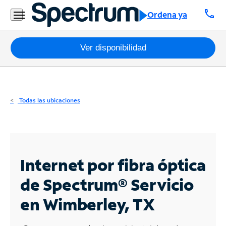
Residencial
call
Ordena ya
Business
Paquetes
Ver disponibilidad
Internet
TV
Todas las ubicaciones
Móvil
Teléfono
Residencial
Internet por fibra óptica
Business
de Spectrum®
Servicio
en Wimberley, TX
Contáctanos
Inglés