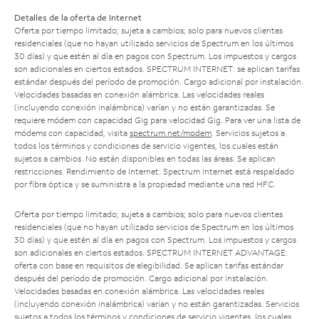
Detalles de la oferta de Internet
Oferta por tiempo limitado; sujeta a cambios; solo para nuevos clientes
residenciales (que no hayan utilizado servicios de Spectrum en los últimos
30 días) y que estén al día en pagos con Spectrum. Los impuestos y cargos
son adicionales en ciertos estados. SPECTRUM INTERNET: se aplican tarifas
estándar después del período de promoción. Cargo adicional por instalación.
Velocidades basadas en conexión alámbrica. Las velocidades reales
(incluyendo conexión inalámbrica) varían y no están garantizadas. Se
requiere módem con capacidad Gig para velocidad Gig. Para ver una lista de
módems con capacidad, visita
spectrum.net/modem
. Servicios sujetos a
todos los términos y condiciones de servicio vigentes, los cuales están
sujetos a cambios. No están disponibles en todas las áreas. Se aplican
restricciones. Rendimiento de Internet: Spectrum Internet está respaldado
por fibra óptica y se suministra a la propiedad mediante una red HFC.
Oferta por tiempo limitado; sujeta a cambios; solo para nuevos clientes
residenciales (que no hayan utilizado servicios de Spectrum en los últimos
30 días) y que estén al día en pagos con Spectrum. Los impuestos y cargos
son adicionales en ciertos estados. SPECTRUM INTERNET ADVANTAGE:
oferta con base en requisitos de elegibilidad. Se aplican tarifas estándar
después del período de promoción. Cargo adicional por instalación.
Velocidades basadas en conexión alámbrica. Las velocidades reales
(incluyendo conexión inalámbrica) varían y no están garantizadas. Servicios
sujetos a todos los términos y condiciones de servicio vigentes, los cuales