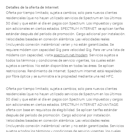
Detalles de la oferta de Internet
Oferta por tiempo limitado; sujeta a cambios; solo para nuevos clientes
residenciales (que no hayan utilizado servicios de Spectrum en los últimos
30 días) y que estén al día en pagos con Spectrum. Los impuestos y cargos
son adicionales en ciertos estados. SPECTRUM INTERNET: se aplican tarifas
estándar después del período de promoción. Cargo adicional por instalación.
Velocidades basadas en conexión alámbrica. Las velocidades reales
(incluyendo conexión inalámbrica) varían y no están garantizadas. Se
requiere módem con capacidad Gig para velocidad Gig. Para ver una lista de
módems con capacidad, visita
spectrum.net/modem
. Servicios sujetos a
todos los términos y condiciones de servicio vigentes, los cuales están
sujetos a cambios. No están disponibles en todas las áreas. Se aplican
restricciones. Rendimiento de Internet: Spectrum Internet está respaldado
por fibra óptica y se suministra a la propiedad mediante una red HFC.
Oferta por tiempo limitado; sujeta a cambios; solo para nuevos clientes
residenciales (que no hayan utilizado servicios de Spectrum en los últimos
30 días) y que estén al día en pagos con Spectrum. Los impuestos y cargos
son adicionales en ciertos estados. SPECTRUM INTERNET ADVANTAGE:
oferta con base en requisitos de elegibilidad. Se aplican tarifas estándar
después del período de promoción. Cargo adicional por instalación.
Velocidades basadas en conexión alámbrica. Las velocidades reales
(incluyendo conexión inalámbrica) varían y no están garantizadas. Servicios
sujetos a todos los términos y condiciones de servicio vigentes, los cuales