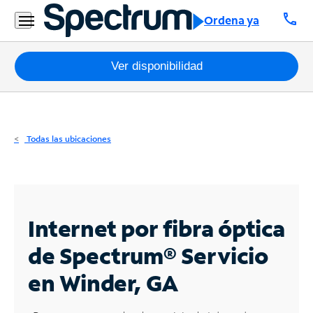
Residencial
call
Ordena ya
Business
Paquetes
Ver disponibilidad
Internet
TV
Todas las ubicaciones
Móvil
Teléfono
Residencial
Internet por fibra óptica
Business
de Spectrum®
Servicio
en Winder, GA
Contáctanos
Inglés