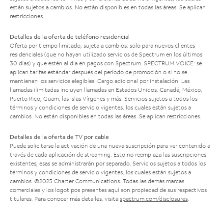
están sujetos a cambios. No están disponibles en todas las áreas. Se aplican
restricciones.
Detalles de la oferta de teléfono residencial
Oferta por tiempo limitado; sujeta a cambios; solo para nuevos clientes
residenciales (que no hayan utilizado servicios de Spectrum en los últimos
30 días) y que estén al día en pagos con Spectrum. SPECTRUM VOICE: se
aplican tarifas estándar después del período de promoción o si no se
mantienen los servicios elegibles. Cargo adicional por instalación. Las
llamadas ilimitadas incluyen llamadas en Estados Unidos, Canadá, México,
Puerto Rico, Guam, las Islas Vírgenes y más. Servicios sujetos a todos los
términos y condiciones de servicio vigentes, los cuales están sujetos a
cambios. No están disponibles en todas las áreas. Se aplican restricciones.
Detalles de la oferta de TV por cable
Puede solicitarse la activación de una nueva suscripción para ver contenido a
través de cada aplicación de streaming. Esto no reemplaza las suscripciones
existentes; esas se administrarán por separado. Servicios sujetos a todos los
términos y condiciones de servicio vigentes, los cuales están sujetos a
cambios. ©2025 Charter Communications. Todas las demás marcas
comerciales y los logotipos presentes aquí son propiedad de sus respectivos
titulares. Para conocer más detalles, visita
spectrum.com/disclosures
.